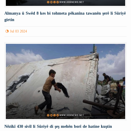
Almanya û Swêd 8 kes bi tohmeta pêkanîna tawanên şerê li Sûriyê
girtin
Jul 03 2024
Nêzîkî 430 sivîl li Sûriyê di şeş mehên borî de hatine kuştin