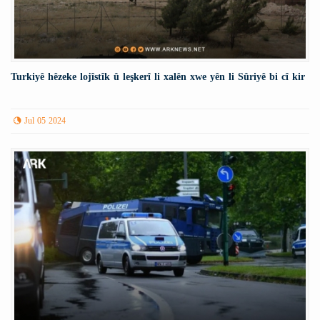
Turkiyê hêzeke lojîstîk û leşkerî li xalên xwe yên li Sûriyê bi cî kir
Jul 05 2024