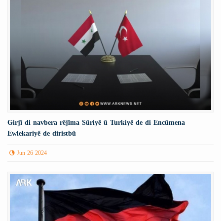
Girjî di navbera rêjîma Sûriyê û Turkiyê de di Encûmena
Ewlekariyê de diristbû
Jun 26 2024