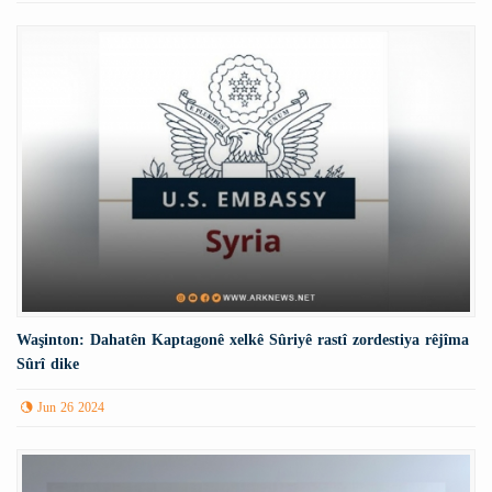
Waşinton: Dahatên Kaptagonê xelkê Sûriyê rastî zordestiya rêjîma
Sûrî dike
Jun 26 2024