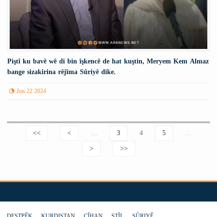
Piştî ku bavê wê di bin îşkencê de hat kuştin, Meryem Kem Almaz
bange sizakirina rêjîma Sûriyê dike.
Jun 22 2024
Pages
<<
<
…
3
4
5
…
>
>>
DESTPÊK
KURDISTAN
CÎHAN
STÎL
SÛRIYÊ