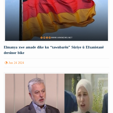
Elmanya xwe amade dike ku “tawnbarên” Sûriye û Efxanistanê
dersînor bike
Jun 24 2024