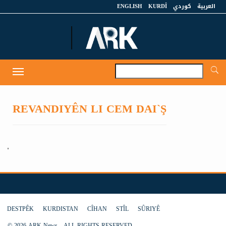
ENGLISH
KURDÎ
كوردي
العربية
A
Toggle
navigation
REVANDIYÊN LI CEM DAI`Ş
DESTPÊK
KURDISTAN
CÎHAN
STÎL
SÛRIYÊ
© 2026 ARK News - ALL RIGHTS RESERVED