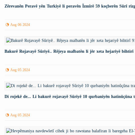
Zêrevanên Peravê yên Turkiyê li peravên Îzmîrê 59 koçberên Sûrî rizg
Aug 06 2024
Bakurê Rojavayê Sûriyê.. Rêjeya malbatên li jêr xeta hejariyê bihtir
Aug 05 2024
Di rojekê de... Li bakurê rojavayê Sûriyê 10 qurbaniyên hatinûçûna t
Aug 05 2024