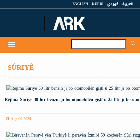
ENGLISH
KURDÎ
كوردي
العربية
A
Toggle
navigation
SÛRIYÊ
Rêjîma Sûriyê 30 lîtr benzîn ji bo otomobîlên giştî û 25 lîtr ji bo oto
Aug 09 2024