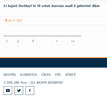
Li bajarê Siwêdayê bi 10 welatî daxwaza azadî û guhertinê dikin
Jul 31 2024
Pages
1
2
3
…
>
>>
DESTPÊK
KURDISTAN
CÎHAN
STÎL
SÛRIYÊ
© 2026 ARK News - ALL RIGHTS RESERVED