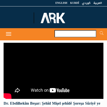
ENGLISH
KURDÎ
كوردي
العربية
A
Toggle
navigation
Dr. Ebdilhekîm Beşar: Şehîd Mişel şehîdê Şoreşa Sûriyê ye