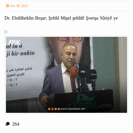
Oct 08 2021
Dr. Ebdilhekîm Beşar: Şehîd Mişel şehîdê Şoreşa Sûriyê ye
264