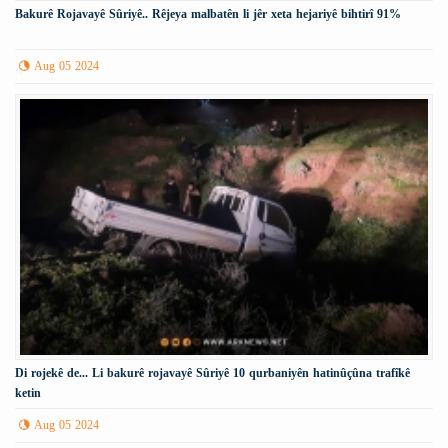
Bakurê Rojavayê Sûriyê.. Rêjeya malbatên li jêr xeta hejariyê bihtirî 91%
Aug 05 2024
Di rojekê de... Li bakurê rojavayê Sûriyê 10 qurbaniyên hatinûçûna trafîkê
ketin
Aug 05 2024