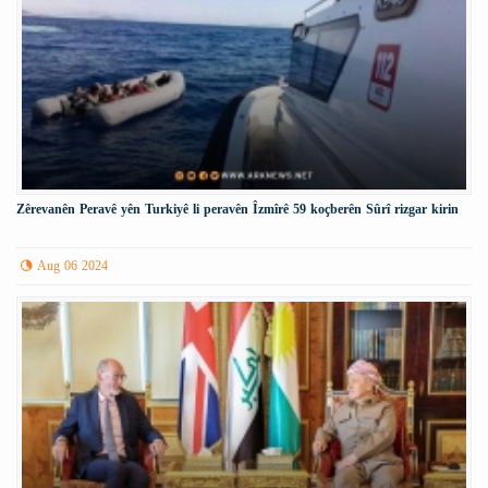
Zêrevanên Peravê yên Turkiyê li peravên Îzmîrê 59 koçberên Sûrî rizgar kirin
Aug 06 2024