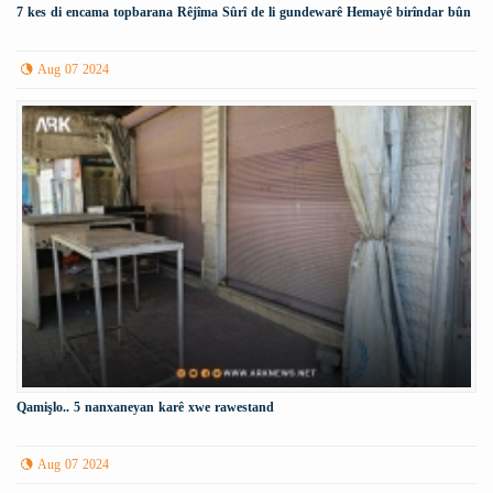
7 kes di encama topbarana Rêjîma Sûrî de li gundewarê Hemayê birîndar bûn
Aug 07 2024
Qamişlo.. 5 nanxaneyan karê xwe rawestand
Aug 07 2024