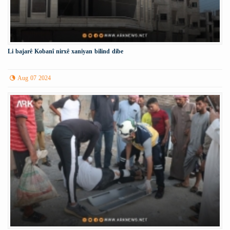
Li bajarê Kobanî nirxê xaniyan bilind dibe
Aug 07 2024