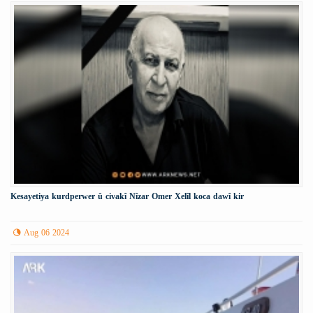
Kesayetiya kurdperwer û civakî Nîzar Omer Xelîl koca dawî kir
Aug 06 2024