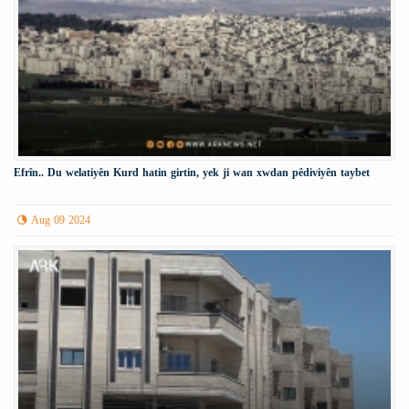
Efrîn.. Du welatiyên Kurd hatin girtin, yek ji wan xwdan pêdiviyên taybet
Aug 09 2024