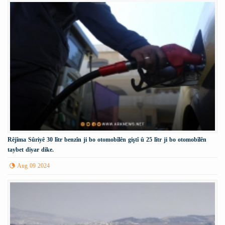
Rêjîma Sûriyê 30 lîtr benzîn ji bo otomobîlên giştî û 25 lîtr ji bo otomobîlên
taybet diyar dike.
Aug 09 2024