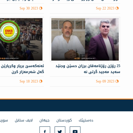
ده‌ست دا
Sep 30 2023
Sep 22 2023
25 رۆژن رۆژنامەڤان برزان حسێن وجنێد
ئەنەكەسێ بریار وكریارێن
سەید مەجید گرتی نە
گەل شەرمەزار كرن
Sep 18 2023
Sep 09 2023
ده‌ستپێك
كوردستان
جیهان
لایف ستایل
سوریا