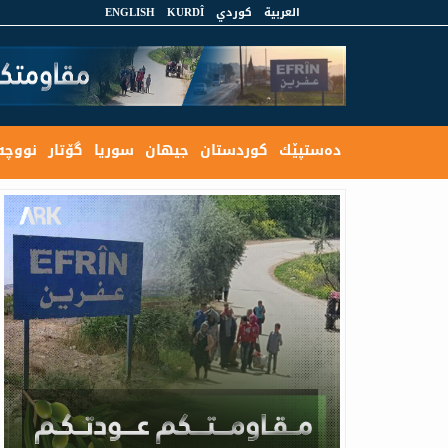
العربية
كوردي
KURDÎ
ENGLISH
ده‌ستپێك
كوردستان
جیهان
سوریا
گۆتار
نووچه‌