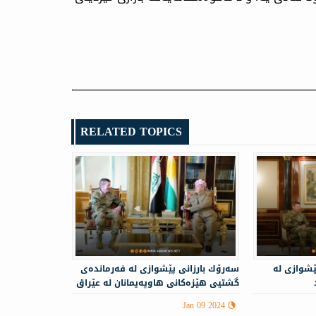
RELATED TOPICS
ێشوازى له‌
سه‌رۆك بارزانى پێشوازى لە فه‌رمانده‌ی
گشتیی هێزه‌كانی هاوپه‌یمانان لە عێراق
و سوریا دەکات
Jan 09 2024