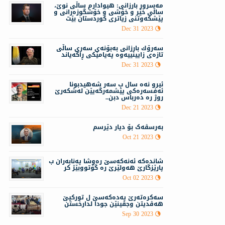
مه‌سرور بارزانی: هیوادارم ساڵی نوێ،
ساڵی خێر و خۆشی و خۆشگوزەرانی و
پێشکەوتنی زیاتری کوردستان بێت
Dec 31 2023
سەرۆك بارزانی بەبۆنەی سەری ساڵی
تازەی زایینییه‌وه‌ په‌یامێكی ڕاگه‌یاند
Dec 31 2023
ئيرو نەه سال ب سه‌ر شه‌هيدبونا
ئه‌فسه‌ره‌كى پێشمه‌رگه‌يێن له‌شكه‌رێ
روژ ره‌ ده‌رباس دبن..
Dec 21 2023
بەرسڤەک بۆ دیار دێرسم
Oct 21 2023
شانده‌كه‌ ئە‌نەكەسێ ره‌وشا په‌نابه‌ران ب
پارێزگارێ هه‌ولێرێ ره‌ گۆتووبێژ كر
Oct 02 2023
سەكرەتەرێ پەدەكەسێ ل توركیێ
هەڤدیتن وجڤینێن جودا لدارخستن
Sep 30 2023