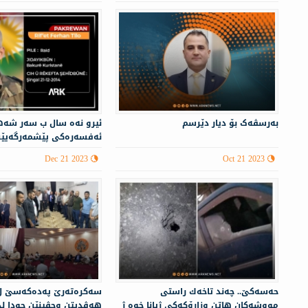
بەرسڤەک بۆ دیار دێرسم
ئيرو نەه سال ب سه‌ر شه‌ه
ئه‌فسه‌ره‌كى پێشمه‌رگه‌يێ
روژ ره‌ ده‌رباس دبن..
Dec 21 2023
Oct 21 2023
حه‌سه‌كێ.. چه‌ند تاخه‌ك راستی
سەكرەتەرێ پەدەكەسێ ل
مووشه‌كان هاتن وزارۆكه‌كی ژیانا خوه‌ ژ
هەڤدیتن وجڤینێن جودا ل