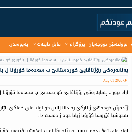
بوولته‌نێن نووچه‌یان
پرۆگرام
فایل تایبەت
په‌یوه‌ندی
پەنابەرەكی رۆژئاڤایێ كوردستانێ ب سەدەما كۆرۆنا ل با
Aug 01 2020
ارك نیوز... پەنابەرەكی رۆژئاڤایێ كوردستانێ ب سەدەما كۆرۆنا ل
ژێدەرێن خوجەهێ ژ ئاركێ رە دانا زانین كو لوند علی خەلكێ باژ
نەخوشیا ڤێروسا كۆرۆنا ژیانا خوە ژ دەست دا.
لوند علی ئەڤ دەما بیست و پێنچ رۆژانە ب نەخوشیا ڤێروسا كۆرۆ