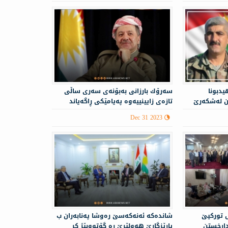
يدبونا
سەرۆك بارزانی بەبۆنەی سەری ساڵی
ن له‌شكه‌رێ
تازەی زایینییه‌وه‌ په‌یامێكی ڕاگه‌یاند
Dec 31 2023
 توركیێ
شانده‌كه‌ ئە‌نەكەسێ ره‌وشا په‌نابه‌ران ب
دارخستن
پارێزگارێ هه‌ولێرێ ره‌ گۆتووبێژ كر