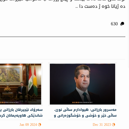
دە ژیانا خوە ژ دەست دا ..
630
مه‌سرور بارزانی: هیوادارم ساڵی نوێ،
سه‌رۆك نێچيرڤان بارزانى پ
ساڵی خێر و خۆشی و خۆشگوزەرانی و
شاندێكی هاوپه‌یمانان كرد
پێشکەوتنی زیاتری کوردستان بێت
Jan 09 2024
Dec 31 2023