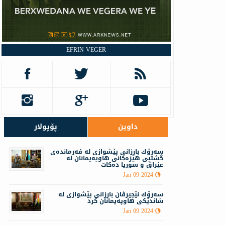
EFRIN VEGER
داوین
پۆپولار
سه‌رۆك بارزانى پێشوازى لە فه‌رمانده‌ی
گشتیی هێزه‌كانی هاوپه‌یمانان لە
عێراق و سوریا دەکات
Jan 09 2024
سه‌رۆك نێچيرڤان بارزانى پێشوازى له‌
شاندێكی هاوپه‌یمانان كرد
Jan 09 2024