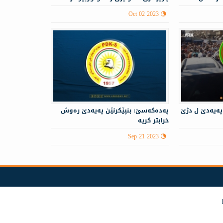
Oct 02 2023
 پەیەدێ ل دژێ
پەدەكەسێ: بنپێكرنێن پەیەدێ رەوش
خرابتر كریە
Sep 21 2023