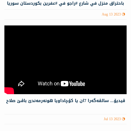
باحتراق منزل في شارع #راجو في #عفرين بكوردستان سوريا
والأضرار مادية
Aug 13 2023
ڤیدیۆ... سالڤەگەرا 7ان یا كۆچاداویا هونەرمەندێ باڤێ صلاح
Jul 13 2023