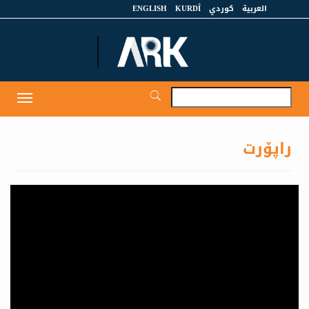
العربية
كوردي
KURDÎ
ENGLISH
et
Toggle
igation
راپۆرت