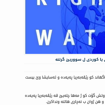
گهاند كو رێڤەبەریا پەیەدە و ئەسایشا وێ بیست
ووتش گۆت كو ژ مەها چلەیێ ڤە رێڤەبەریا پەیەدە
و هن ژوان ب نەچاری هاتنە ونداكرن.