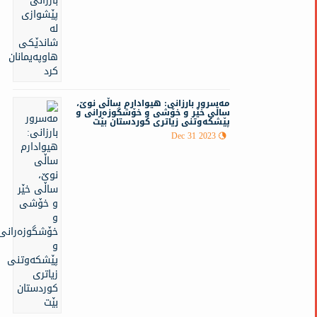
مه‌سرور بارزانی: هیوادارم ساڵی نوێ،
ساڵی خێر و خۆشی و خۆشگوزەرانی و
پێشکەوتنی زیاتری کوردستان بێت
Dec 31 2023