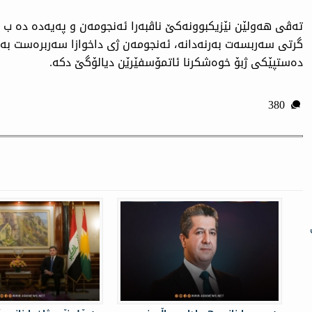
تەڤی هەولێن نێزیكبوونەكێ ناڤبەرا ئەنجومەن و پەیەدە دە ب ر
گرتی سەربسەت بەرنەدانە، ئەنجومەن ژی داخوازا سەربرەست بەردا
دەستپێكی ژبۆ خوەشكرنا ئاتمۆسفێرێن دیالۆگێ دكە.
380