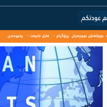
بوولته‌نێن نووچه‌یان
پرۆگرام
فایل تایبەت
په‌یوه‌ندی