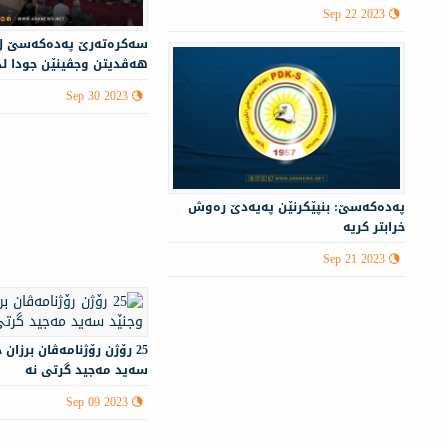
ده‌ست دا
Sep 22 2023
سەكرەتەرێ پەدەكەسێ ل
هەڤدیتن وجڤینێن جودا ل
Sep 30 2023
پەدەكەسێ: بنپێكرنێن پەیەدێ رەوش
خرابتر كریە
Sep 21 2023
25 رۆژن رۆژنامەڤان برزان
سەید مەجید گرتی نە
Sep 09 2023