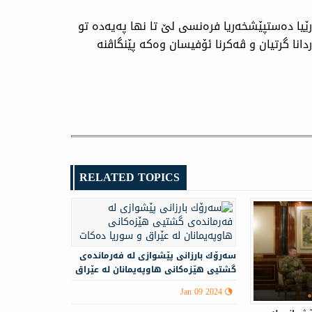
ێیا دەستپێشخەریا فرەنسی لێ تا نها پەیەدە تو
نا گرتیان و ڤەكرنا ئۆفیسان وەكە پێنگاڤنە
RELATED TOPICS
سه‌رۆك بارزانى پێشوازى لە فه‌رمانده‌ی
گشتیی هێزه‌كانی هاوپه‌یمانان لە عێراق
و سوریا دەکات
Jan 09 2024