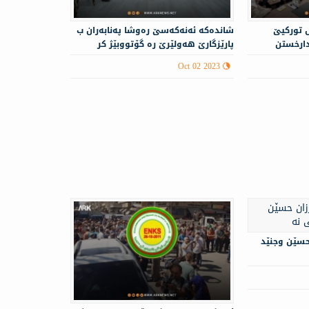
 توركیێ
شانده‌كه‌ ئە‌نەكەسێ ره‌وشا په‌نابه‌ران ب
دارخستن
پارێزگارێ هه‌ولێرێ ره‌ گۆتووبێژ كر
Oct 02 2023
 حسێن وجنێد