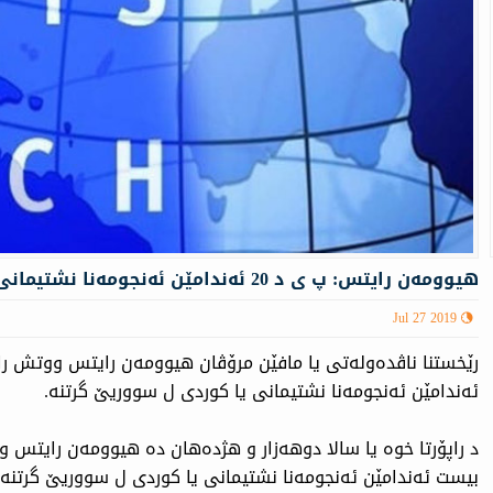
هیوومەن رایتس: پ ی د 20 ئەندامێن ئەنجومەنا نشتیمانی یا كوردی ل سووریێ گرتنە
Jul 27 2019
رێخستنا ناڤدەولەتی یا مافێن مرۆڤان هیوومەن رایتس ووتش را
ئەندامێن ئەنجومەنا نشتیمانی یا كوردی ل سووریێ گرتنە.
د راپۆرتا خوە یا سالا دوهەزار و هژدەهان دە هیوومەن رایتس 
بیست ئەندامێن ئەنجومەنا نشتیمانی یا كوردی ل سووریێ گرتنە 