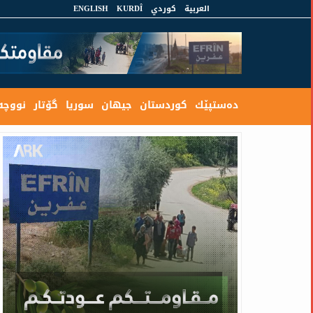
العربية
كوردي
KURDÎ
ENGLISH
ده‌ستپێك
كوردستان
جیهان
سوریا
گۆتار
نووچه‌