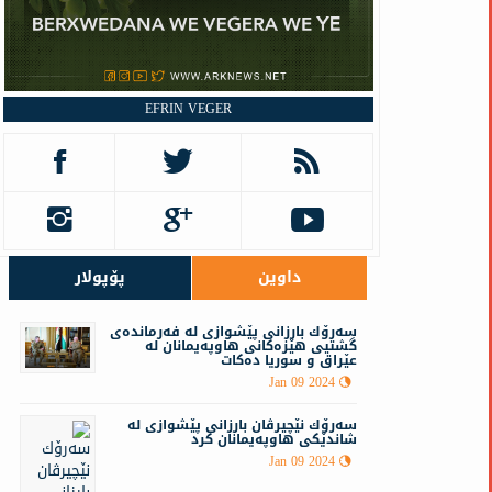
EFRIN VEGER
داوین
پۆپولار
سه‌رۆك بارزانى پێشوازى لە فه‌رمانده‌ی
گشتیی هێزه‌كانی هاوپه‌یمانان لە
عێراق و سوریا دەکات
Jan 09 2024
سه‌رۆك نێچيرڤان بارزانى پێشوازى له‌
شاندێكی هاوپه‌یمانان كرد
Jan 09 2024