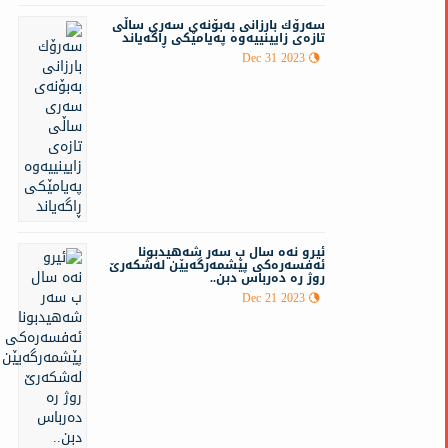
سەرۆك بارزانی بەبۆنەی سەری ساڵی
تازەی زایینییه‌وه‌ په‌یامێكی ڕاگه‌یاند
Dec 31 2023
ئيرو نەه سال ب سه‌ر شه‌هيدبونا
ئه‌فسه‌ره‌كى پێشمه‌رگه‌يێن له‌شكه‌رێ
روژ ره‌ ده‌رباس دبن..
Dec 21 2023