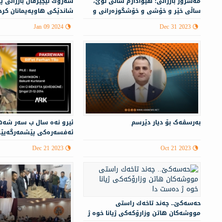
مه‌سرور بارزانی: هیوادارم ساڵی نوێ،
سه‌رۆك نێچيرڤان بارزانى پ
ساڵی خێر و خۆشی و خۆشگوزەرانی و
شاندێكی هاوپه‌یمانان كرد
پێشکەوتنی زیاتری کوردستان بێت
Jan 09 2024
Dec 31 2023
بەرسڤەک بۆ دیار دێرسم
ئيرو نەه سال ب سه‌ر شه‌ه
ئه‌فسه‌ره‌كى پێشمه‌رگه‌يێ
روژ ره‌ ده‌رباس دبن..
Dec 21 2023
Oct 21 2023
حه‌سه‌كێ.. چه‌ند تاخه‌ك راستی
مووشه‌كان هاتن وزارۆكه‌كی ژیانا خوه‌ ژ