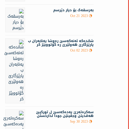
بەرسڤەک بۆ دیار دێرسم
Oct 21 2023
شانده‌كه‌ ئە‌نەكەسێ ره‌وشا په‌نابه‌ران ب
پارێزگارێ هه‌ولێرێ ره‌ گۆتووبێژ كر
Oct 02 2023
سەكرەتەرێ پەدەكەسێ ل توركیێ
هەڤدیتن وجڤینێن جودا لدارخستن
Sep 30 2023