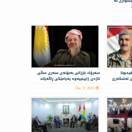
ێشوازى له‌
يدبونا
سەرۆك بارزانی بەبۆنەی سەری ساڵی
ن له‌شكه‌رێ
تازەی زایینییه‌وه‌ په‌یامێكی ڕاگه‌یاند
Dec 31 2023