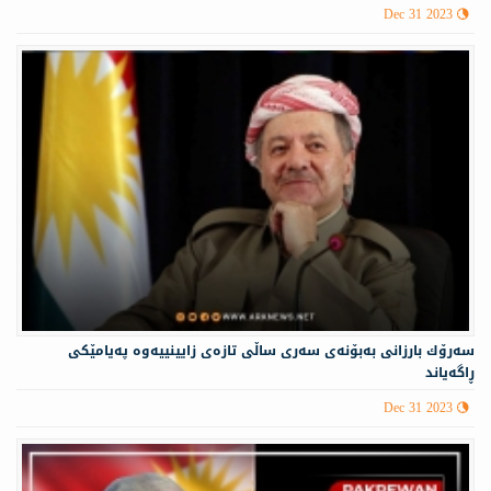
Dec 31 2023
سەرۆك بارزانی بەبۆنەی سەری ساڵی تازەی زایینییه‌وه‌ په‌یامێكی
ڕاگه‌یاند
Dec 31 2023