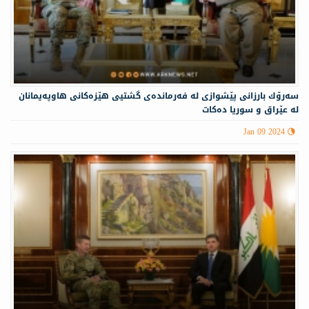
سه‌رۆك بارزانى پێشوازى لە فه‌رمانده‌ی گشتیی هێزه‌كانی هاوپه‌یمانان
لە عێراق و سوریا دەکات
Jan 09 2024