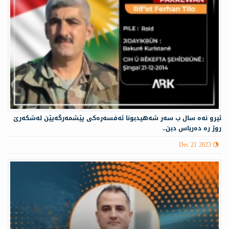
ئيرو نەه سال ب سه‌ر شه‌هيدبونا ئه‌فسه‌ره‌كى پێشمه‌رگه‌يێن له‌شكه‌رێ
روژ ره‌ ده‌رباس دبن..
Dec 21 2023