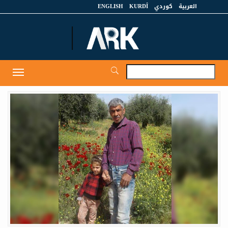
العربية
كوردي
KURDÎ
ENGLISH
et
Toggle
igation