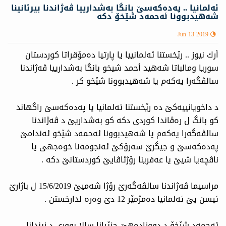
ئه‌لمانیا .. په‌ده‌كه‌سێ بانگا به‌شدارییا ڤه‌ژاندنا بیرئانینا
شه‌هیدبوونا ئه‌حمه‌د شێخۆ دكه‌
Jun 13 2019
أرك نيوز .. رێخستنا ئه‌لمانییا یا پارتیا ده‌مۆقراتا كوردستان
سوریا ومالباتا شه‌هید أحمد شیخو بانگا به‌شدارییا ڤه‌ژاندنا
سالڤگه‌را یه‌كه‌م یا شه‌هیدبوونا شێخو كر .
د داخویانییه‌كێ ده‌ رێخستنا ئه‌لمانیا یا په‌ده‌كه‌سێ راگهاند
كو بانگ ل ره‌ڤاندا كوردی دكه‌ كو به‌شداریێ د ڤه‌ژاندنا
سالڤه‌گه‌را یه‌كه‌م یا شه‌هیدبوونا ئه‌حمه‌د شێخو ئه‌ندامێ
په‌ده‌كه‌سێ و جیگرێ سه‌رۆكێ ئه‌نجومه‌نا خوه‌جهی یا
ناڤچه‌یا شیێ یا عه‌فرینا رۆژئاڤایێ كوردستانێ دكه‌ .
مراسیما ڤه‌ژاندنا سالڤه‌گه‌رێ رۆژا شه‌میێ 15/6/2019 ل باژارێ
ئیسن یێ ئه‌لمانیا ده‌مژمێر 12 دێ وه‌ره‌ لدارخستن .
ئه‌حمه‌د شێخۆ د دووزاده‌هێ حزێرانا سالا بووری د زیندانا