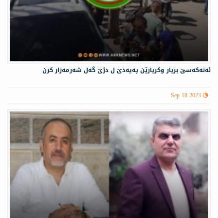
ئەنەكەسێ بریار وكریارێن پەیەدێ ل دژێ گەل شەرمەزار كرن
Sep 18 2023