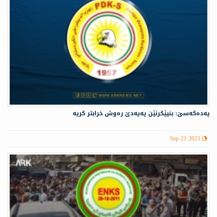
پەدەكەسێ: بنپێكرنێن پەیەدێ رەوش خرابتر كریە
Sep 21 2023