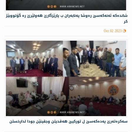
شانده‌كه‌ ئە‌نەكەسێ ره‌وشا په‌نابه‌ران ب پارێزگارێ هه‌ولێرێ ره‌ گۆتووبێژ
كر
Oct 02 2023
سەكرەتەرێ پەدەكەسێ ل توركیێ هەڤدیتن وجڤینێن جودا لدارخستن