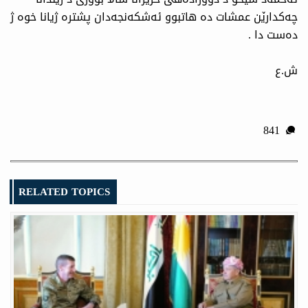
چه‌كدارێن عمشات ده‌ هاتبوو ئه‌شكه‌نجه‌دان پشتره‌ ژیانا خوه‌ ژ
ده‌ست دا .
ش.ع
841
RELATED TOPICS