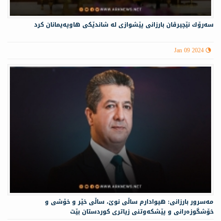
سه‌رۆك نێچيرڤان بارزانى پێشوازى له‌ شاندێكی هاوپه‌یمانان كرد
Jan 09 2024
مه‌سرور بارزانی: هیوادارم ساڵی نوێ، ساڵی خێر و خۆشی و
خۆشگوزەرانی و پێشکەوتنی زیاتری کوردستان بێت