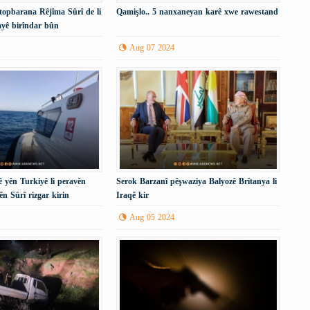
topbarana Rêjîma Sûrî de li
Qamişlo.. 5 nanxaneyan karê xwe rawestand
yê birîndar bûn
Aug 07 2024
 yên Turkiyê li peravên
Serok Barzanî pêşwaziya Balyozê Brîtanya li
ên Sûrî rizgar kirin
Iraqê kir
Aug 05 2024