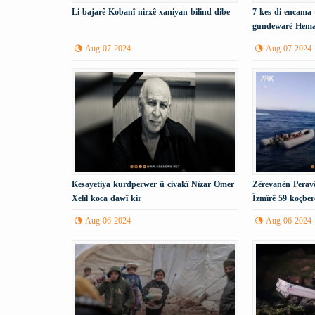
Li bajarê Kobanî nirxê xaniyan bilind dibe
7 kes di encama 
gundewarê Hema
Aug 07 2024
Aug 07 2024
Kesayetiya kurdperwer û civakî Nîzar Omer
Zêrevanên Peravê
Xelîl koca dawî kir
Îzmîrê 59 koçber
Aug 06 2024
Aug 06 2024