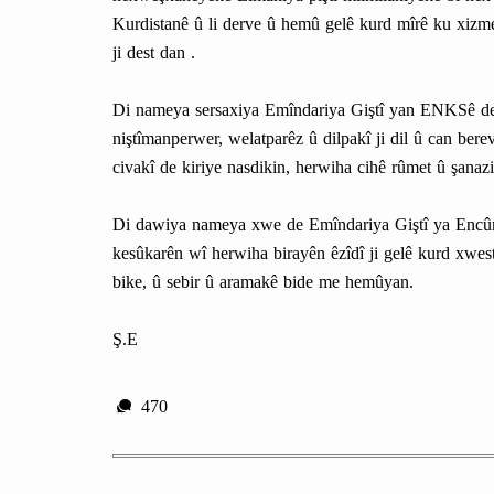
Kurdistanê û li derve û hemû gelê kurd mîrê ku xizme
ji dest dan .
Di nameya sersaxiya Emîndariya Giştî yan ENKSê de 
niştîmanperwer, welatparêz û dilpakî ji dil û can ber
civakî de kiriye nasdikin, herwiha cihê rûmet û şanazi
Di dawiya nameya xwe de Emîndariya Giştî ya Encûm
kesûkarên wî herwiha birayên êzîdî ji gelê kurd xwe
bike, û sebir û aramakê bide me hemûyan.
Ş.E
470