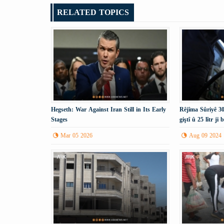
RELATED TOPICS
Hegseth: War Against Iran Still in Its Early
Rêjîma Sûriyê 30
Stages
giştî û 25 lîtr j
dike.
Mar 05 2026
Aug 09 2024