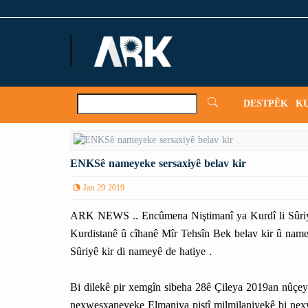
ARKNews.net
DESTPÊK
K
ENKSê nameyeke sersaxiyê belav kir
Jan 29 2019
ARK NEWS .. Encûmena Niştimanî ya Kurdî li Sûriyê
Kurdistanê û cîhanê Mîr Tehsîn Bek belav kir û name
Sûriyê kir di nameyê de hatiye .
Bi dilekê pir xemgîn sibeha 28ê Çileya 2019an nûçey
nexweşxaneyeke Elmaniya piştî milmilaniyekê bi nexwe