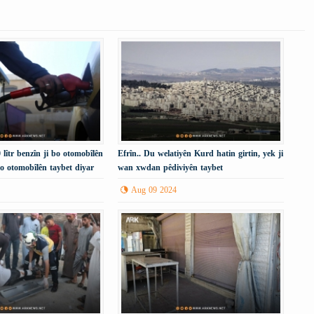
 lîtr benzîn ji bo otomobîlên
Efrîn.. Du welatiyên Kurd hatin girtin, yek ji
i bo otomobîlên taybet diyar
wan xwdan pêdiviyên taybet
Aug 09 2024