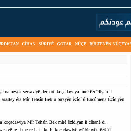
URDISTAN
CÎHAN
SÛRIYÊ
GOTAR
NÛÇE
BÛLTENÊN NÛÇEYA
 nameyek sersaxiyê derbarê koçadawiya mîrê êzdîdiyan li
 arastey êla Mîr Tehsîn Bek û birayên êzîdî û Encûmena Êzîdiyên
a koçadawiya Mîr Tehsîn Bek mîrê êzîdiyan li cîhanê di
şiyê re ji me re hat , ku bi koçadawiyê wî birayên êzîdî li