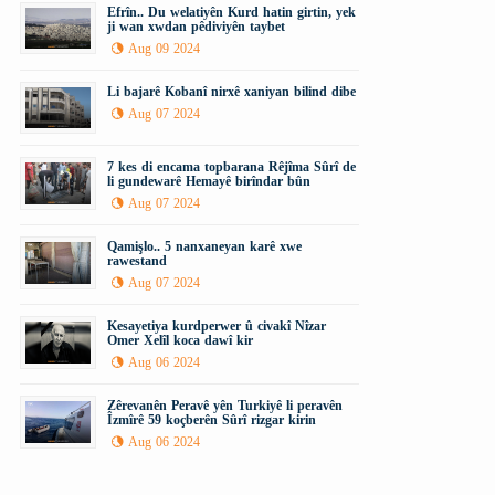
Efrîn.. Du welatiyên Kurd hatin girtin, yek
ji wan xwdan pêdiviyên taybet
Aug 09 2024
Li bajarê Kobanî nirxê xaniyan bilind dibe
Aug 07 2024
7 kes di encama topbarana Rêjîma Sûrî de
li gundewarê Hemayê birîndar bûn
Aug 07 2024
Qamişlo.. 5 nanxaneyan karê xwe
rawestand
Aug 07 2024
Kesayetiya kurdperwer û civakî Nîzar
Omer Xelîl koca dawî kir
Aug 06 2024
Zêrevanên Peravê yên Turkiyê li peravên
Îzmîrê 59 koçberên Sûrî rizgar kirin
Aug 06 2024