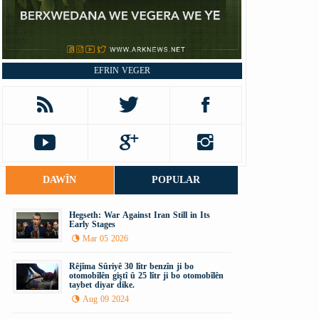
EFRIN VEGER
DAWÎN
POPULAR
Hegseth: War Against Iran Still in Its
Early Stages
Mar 05 2026
Rêjîma Sûriyê 30 lîtr benzîn ji bo
otomobîlên giştî û 25 lîtr ji bo otomobîlên
taybet diyar dike.
Aug 09 2024