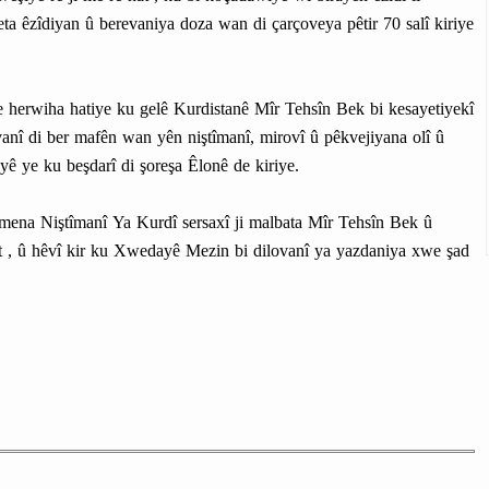
ta êzîdiyan û berevaniya doza wan di çarçoveya pêtir 70 salî kiriye
herwiha hatiye ku gelê Kurdistanê Mîr Tehsîn Bek bi kesayetiyekî
evanî di ber mafên wan yên niştîmanî, mirovî û pêkvejiyana olî û
yê ye ku beşdarî di şoreşa Êlonê de kiriye.
ena Niştîmanî Ya Kurdî sersaxî ji malbata Mîr Tehsîn Bek û
st , û hêvî kir ku Xwedayê Mezin bi dilovanî ya yazdaniya xwe şad