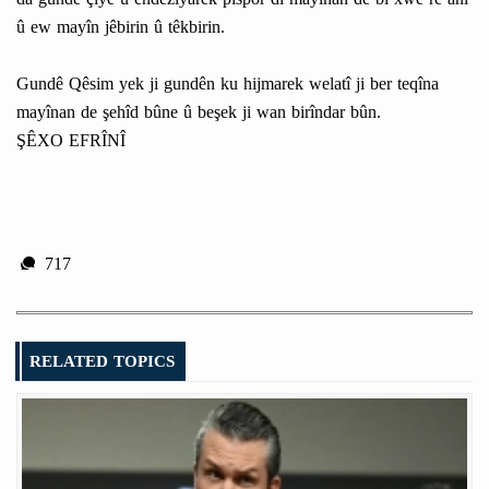
û ew mayîn jêbirin û têkbirin.
Gundê Qêsim yek ji gundên ku hijmarek welatî ji ber teqîna
mayînan de şehîd bûne û beşek ji wan birîndar bûn.
ŞÊXO EFRÎNÎ
717
RELATED TOPICS