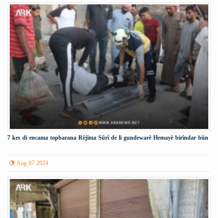
7 kes di encama topbarana Rêjîma Sûrî de li gundewarê Hemayê birîndar bûn
Aug 07 2024