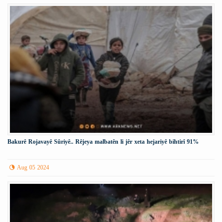
Bakurê Rojavayê Sûriyê.. Rêjeya malbatên li jêr xeta hejariyê bihtirî 91%
Aug 05 2024