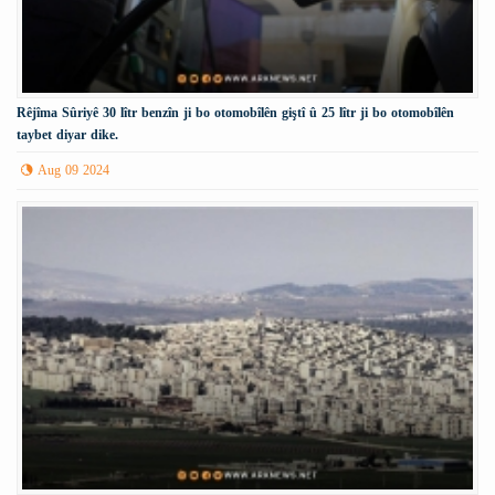
Rêjîma Sûriyê 30 lîtr benzîn ji bo otomobîlên giştî û 25 lîtr ji bo otomobîlên
taybet diyar dike.
Aug 09 2024