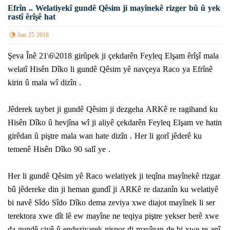
Efrîn .. Welatiyekî gundê Qêsim ji mayînekê rizger bû û yek
rastî êrîşê hat
Jun 25 2018
Şeva Înê 21\6\2018 girûpek ji çekdarên Feyleq Elşam êrîşî mala
welatî Hisên Dîko li gundê Qêsim yê navçeya Raco ya Efrînê
kirin û mala wî dizîn .
Jêderek taybet ji gundê Qêsim ji dezgeha ARKê re ragihand ku
Hisên Dîko û hevjîna wî ji aliyê çekdarên Feyleq Elşam ve hatin
girêdan û piştre mala wan hate dizîn . Her li gorî jêderê ku
temenê Hisên Dîko 90 salî ye .
Her li gundê Qêsim yê Raco welatiyek ji teqîna mayînekê rizgar
bû jêdereke din ji heman gundî ji ARKê re dazanîn ku welatiyê
bi navê Sîdo Sîdo Dîko dema zeviya xwe diajot mayînek li ser
terektora xwe dît lê ew mayîne ne teqiya piştre yekser berê xwe
da gundê çiyê û endeziyarek pispor di mayînan de bi xwe re anî