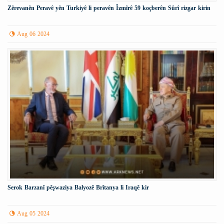
Zêrevanên Peravê yên Turkiyê li peravên Îzmîrê 59 koçberên Sûrî rizgar kirin
Aug 06 2024
Serok Barzanî pêşwaziya Balyozê Brîtanya li Iraqê kir
Aug 05 2024