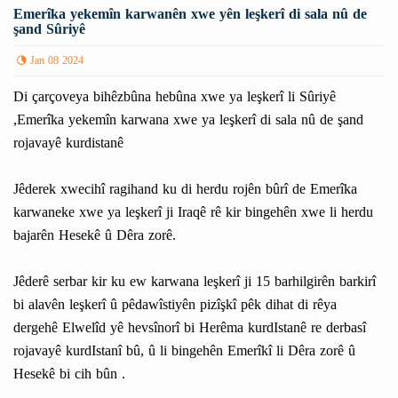
Emerîka yekemîn karwanên xwe yên leşkerî di sala nû de
şand Sûriyê
Jan 08 2024
Di çarçoveya bihêzbûna hebûna xwe ya leşkerî li Sûriyê
,Emerîka yekemîn karwana xwe ya leşkerî di sala nû de şand
rojavayê kurdistanê
Jêderek xwecihî ragihand ku di herdu rojên bûrî de Emerîka
karwaneke xwe ya leşkerî ji Iraqê rê kir bingehên xwe li herdu
bajarên Hesekê û Dêra zorê.
Jêderê serbar kir ku ew karwana leşkerî ji 15 barhilgirên barkirî
bi alavên leşkerî û pêdawîstiyên pizîşkî pêk dihat di rêya
dergehê Elwelîd yê hevsînorî bi Herêma kurdIstanê re derbasî
rojavayê kurdIstanî bû, û li bingehên Emerîkî li Dêra zorê û
Hesekê bi cih bûn .