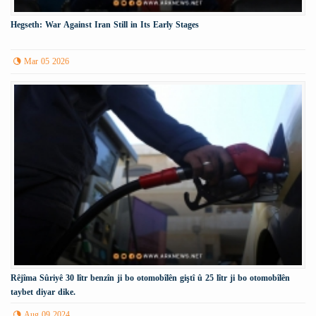
Hegseth: War Against Iran Still in Its Early Stages
Mar 05 2026
Rêjîma Sûriyê 30 lîtr benzîn ji bo otomobîlên giştî û 25 lîtr ji bo otomobîlên
taybet diyar dike.
Aug 09 2024