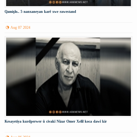
Qamişlo.. 5 nanxaneyan karê xwe rawestand
Aug 07 2024
Kesayetiya kurdperwer û civakî Nîzar Omer Xelîl koca dawî kir