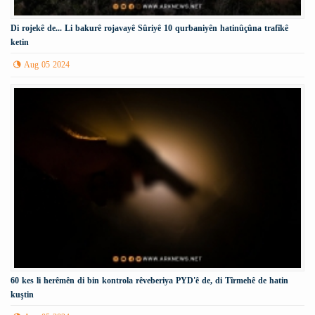
Di rojekê de... Li bakurê rojavayê Sûriyê 10 qurbaniyên hatinûçûna trafîkê
ketin
Aug 05 2024
60 kes li herêmên di bin kontrola rêveberiya PYD'ê de, di Tîrmehê de hatin
kuştin