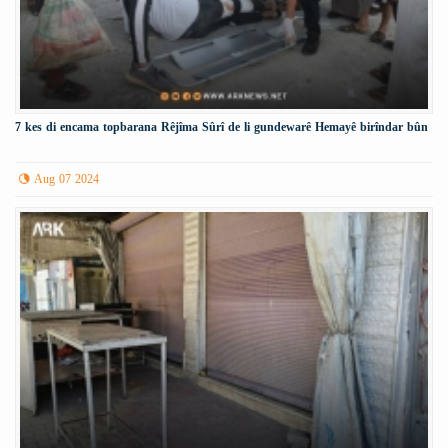
7 kes di encama topbarana Rêjîma Sûrî de li gundewarê Hemayê birîndar bûn
Aug 07 2024