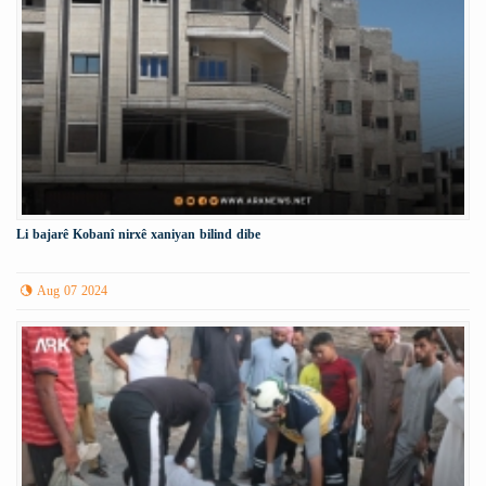
Li bajarê Kobanî nirxê xaniyan bilind dibe
Aug 07 2024