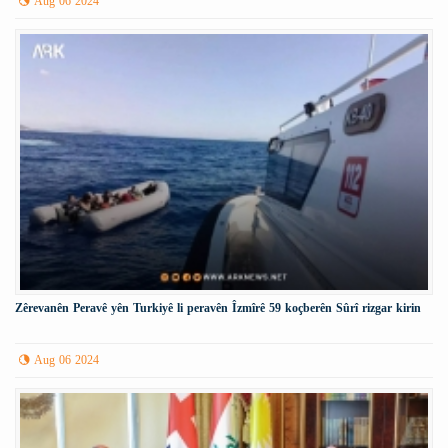
Aug 06 2024
Zêrevanên Peravê yên Turkiyê li peravên Îzmîrê 59 koçberên Sûrî rizgar kirin
Aug 06 2024