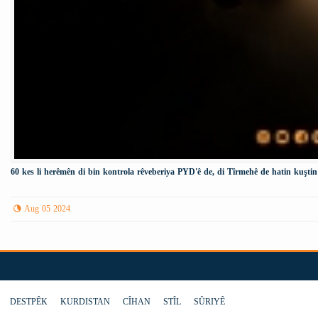
60 kes li herêmên di bin kontrola rêveberiya PYD'ê de, di Tîrmehê de hatin kuştin
Aug 05 2024
DESTPÊK
KURDISTAN
CÎHAN
STÎL
SÛRIYÊ