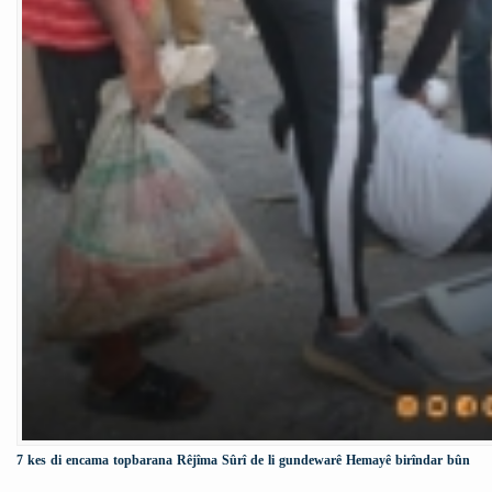
7 kes di encama topbarana Rêjîma Sûrî de li gundewarê Hemayê birîndar bûn