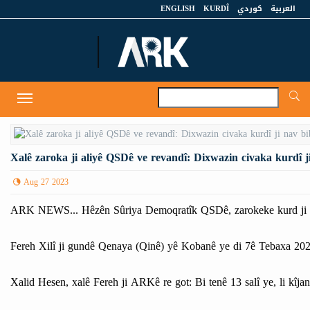
ENGLISH
KURDÎ
كوردي
العربية
A
Toggle
navigation
Xalê zaroka ji aliyê QSDê ve revandî: Dixwazin civaka kurdî ji
Aug 27 2023
ARK NEWS... Hêzên Sûriya Demoqratîk QSDê, zarokeke kurd ji gun
Fereh Xilî ji gundê Qenaya (Qinê) yê Kobanê ye di 7ê Tebaxa 202
Xalid Hesen, xalê Fereh ji ARKê re got: Bi tenê 13 salî ye, li kîjan