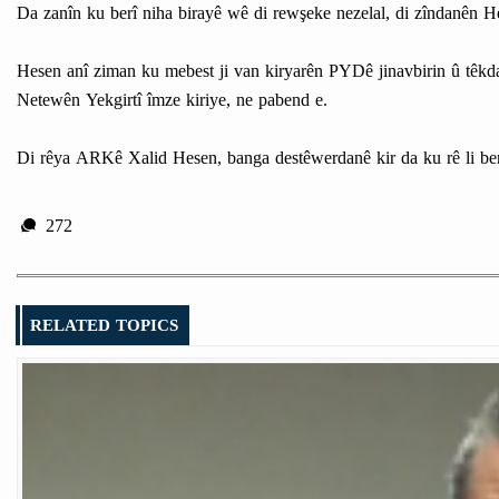
Da zanîn ku berî niha birayê wê di rewşeke nezelal, di zîndanên He
Hesen anî ziman ku mebest ji van kiryarên PYDê jinavbirin û têkd
Netewên Yekgirtî îmze kiriye, ne pabend e.
Di rêya ARKê Xalid Hesen, banga destêwerdanê kir da ku rê li ber 
272
RELATED TOPICS