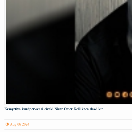
Kesayetiya kurdperwer û civakî Nîzar Omer Xelîl koca dawî kir
Aug 06 2024