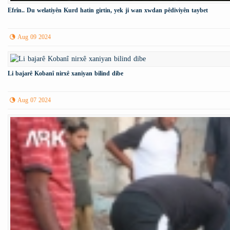
Efrîn.. Du welatiyên Kurd hatin girtin, yek ji wan xwdan pêdiviyên taybet
Aug 09 2024
Li bajarê Kobanî nirxê xaniyan bilind dibe
Aug 07 2024