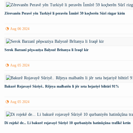
Zêrevanên Peravê yên Turkiyê li peravên Îzmîrê 59 koçberên Sûrî rizgar kirin
Aug 06 2024
Serok Barzanî pêşwaziya Balyozê Brîtanya li Iraqê kir
Aug 05 2024
Bakurê Rojavayê Sûriyê.. Rêjeya malbatên li jêr xeta hejariyê bihtirî 91%
Aug 05 2024
Di rojekê de... Li bakurê rojavayê Sûriyê 10 qurbaniyên hatinûçûna trafîkê ketin