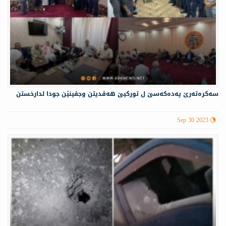
سەكرەتەرێ پەدەكەسێ ل توركیێ هەڤدیتن وجڤینێن جودا لدارخستن
Sep 30 2023