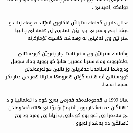
خوله‌كه‌ راهینانێ .
عدنان دلبرین گه‌له‌ك سترانێن فلكلوری ڤه‌ژاندنه‌ وه‌ك زێنب و
عیشا ایبێ وسترانێ وی یێن نه‌ته‌وێ ژی هه‌نه‌ لێ پرانییا
سترانێن وی ئه‌ڤینی نه‌ وهه‌شت كاسیت تۆماركرنه‌.
وگه‌له‌ك سترانێن وی سه‌ر ئاستا چار په‌رچێن كوردستانێ
به‌لاڤبوونه‌ وه‌ك سترنا عه‌فرین هاتۆ كو بوویه‌ وه‌ك سونبل
ودروشما ناسنامه‌یا عه‌فرینێ وژ ئالیێ هونه‌رمه‌ندێن
كوردستانێ ڤه‌ هاتیه‌ گۆتن هه‌روه‌ها سترانا هه‌ربجی دیار بكر
وسودا سودا.
سالا 1999 ب ڤه‌خوه‌نده‌كه‌ فه‌رمی به‌رێ خوه‌ دا ئه‌لمانییا و د
ئاهانگان ده‌ به‌شدار بوو پشتره‌ ژ بۆ یۆنانێ هاته‌ ڤه‌خوه‌ندن
لێ قه‌ده‌را وی ئه‌و بوو كو داوی ب ژیانا وی وه‌ره‌ ود وێ
ئاهانگێ ده‌ به‌شدار نه‌بوو .