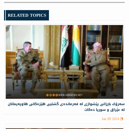
RELATED TOPICS
سه‌رۆك بارزانى پێشوازى لە فه‌رمانده‌ی گشتیی هێزه‌كانی هاوپه‌یمانان
لە عێراق و سوریا دەکات
Jan 09 2024