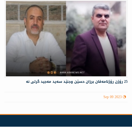
25 رۆژن رۆژنامەڤان برزان حسێن وجنێد سەید مەجید گرتی نە
Sep 09 2023