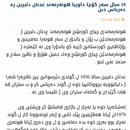
19 سال سه‌ر كۆچا داوییا هونه‌رمه‌ند عدنان دلبرین ره‌
ده‌رباس دبن
Nov 04 2018
هونه‌رمه‌ندێ چیاێ كورمێنج هونه‌رمه‌ند ع‌دنان دلبرین ژ
هونه‌رمه‌ندێن ب رۆل و باندۆر ل سه‌ر هونه‌را عه‌فرینێ و
رۆژئاڤایێ كوردستانێ كریه‌ كو باندۆرا وی نه‌ كێمتره‌ ژ
هونه‌رمه‌ندێن چیاێ كورمێنج وه‌ك جمیل هۆرۆ و باڤێ سلاح و
محمد علی تجو .
عدنان دلبرین سالا 1956 ل گوندێ دێرسوانێ یێ ناڤچه‌را شه‌را
ژ دایكبوویه‌ بچووكانییا خوه‌ ل گوند ده‌رباس كر و ب ستران ڤه‌
هات گرێدان و گه‌له‌ك ستران وی ژ نڤیسا وی نه‌ .
له‌شكه‌ریا خوه‌ یا نه‌چار ل باژارێ قامشلۆ كر وپشتی وی
1979ان ژیانا هه‌ڤژینیێ پێك ئانی و ژبه‌ر تونه‌بوونا كار ل گوند
نه‌چار بوو به‌رێ خوه‌ بده‌ حه‌له‌بێ و ل وێ ده‌رێ ژیانا هونه‌ری
ب فه‌رمی ده‌ست پێ كر نه‌خاسم پشتی مالا خوه‌ فوگوهست