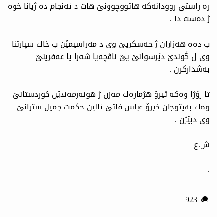
ره‌ راستی روودانه‌كه‌ هاتووچوونێ هات د ئه‌نجام ده‌ ژیانا خوه‌
ژ ده‌ست دا .
ب ده‌ه‌ هه‌زاران ژ حه‌سكریێ وی د مه‌راسیمێن ب خاك سپارتنا
وی ل گوندێ دێرسوانێ یێ ناڤچه‌یا شه‌را یا عه‌فرینێ
به‌شداركرن .
تا رۆژا وه‌كه‌ ئیرۆ هژماره‌ك مه‌زن ژ هونه‌رمه‌ندێن كوردستانێ
وه‌ك به‌یتوجان خیرۆ عباس فاتێ ئالین حكمت جمیل سترانێ
وی دبێژن .
ش.ع
.
923