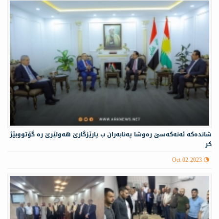
شانده‌كه‌ ئە‌نەكەسێ ره‌وشا په‌نابه‌ران ب پارێزگارێ هه‌ولێرێ ره‌ گۆتووبێژ
كر
Oct 02 2023