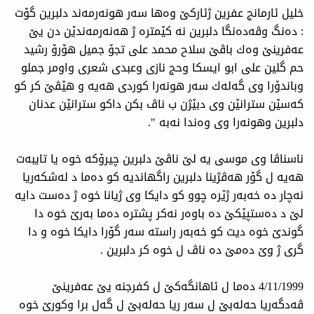
خلیل ئارمانج عفرین ژئاركێ وه‌ها سه‌ر هونه‌رمه‌ند دلبرین گۆت
: ده‌نگ وڤه‌ده‌نگا دلبرین نه‌ كێمتره‌ ژ هه‌نه‌رمه‌ندێن دن یێ
عه‌فرینێ وه‌ك باڤێ سلاح محمد علی تجۆ جمیل هۆرۆ رشید
حم گلین علی ابو ایسكا وحج نازی وعبدی شعری واومر جملو
وباندۆرا وی گه‌له‌ك سه‌ر هونه‌را كوردی هه‌یه‌ و هێڤێ كر كو
كه‌سێن سترانێن وی دبێژن ب ناڤ بكن داكو سترانێن عدنان
دلبرین وهونه‌را وی وه‌ندا نه‌به‌ ".
ناسناڤا وی موسی یه‌ لێ ناڤێ دلبرین چیرۆكه‌ خوه‌ یا تایبه‌ت
هه‌یه‌ ل گۆر هه‌ڤژینا دلبرین راگهاندیه‌ كو ده‌ما د له‌شكه‌ریا
نه‌چار ده‌ خه‌به‌ر ژێره‌ چوو كو دایكا وی ژیانا خوه‌ ژ ده‌ست دایه‌
لێ د ده‌ستپێكێ ده‌ باوه‌ر نه‌كر پشتره‌ ده‌ما به‌رێ خوه‌ دا
گوندێ خوه‌ دیت كو خه‌به‌ر راسته‌ سه‌ر گۆرا دایكا خوه‌ و دا
گری ژ وێ ده‌مێ ده‌ ناڤ ل خوه‌ كر دلبرین .
4/11/1999 ده‌ما ل ئاهانگه‌كێ ل كفرجنه‌ یێ عه‌فرینێ
ڤه‌دگه‌ریا حه‌له‌بێ ل سه‌ر ریا حه‌له‌بێ ل گه‌ل برا وكورێ خوه‌