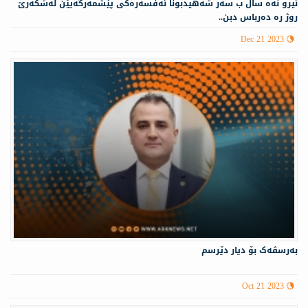
ئيرو نەه سال ب سه‌ر شه‌هيدبونا ئه‌فسه‌ره‌كى پێشمه‌رگه‌يێن له‌شكه‌رێ
روژ ره‌ ده‌رباس دبن..
Dec 21 2023
بەرسڤەک بۆ دیار دێرسم
Oct 21 2023