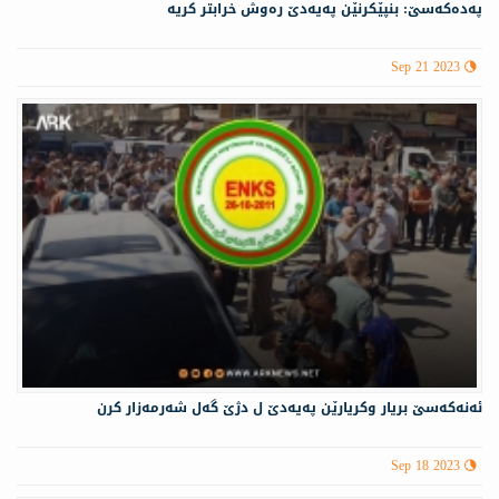
پەدەكەسێ: بنپێكرنێن پەیەدێ رەوش خرابتر كریە
Sep 21 2023
ئەنەكەسێ بریار وكریارێن پەیەدێ ل دژێ گەل شەرمەزار كرن
Sep 18 2023