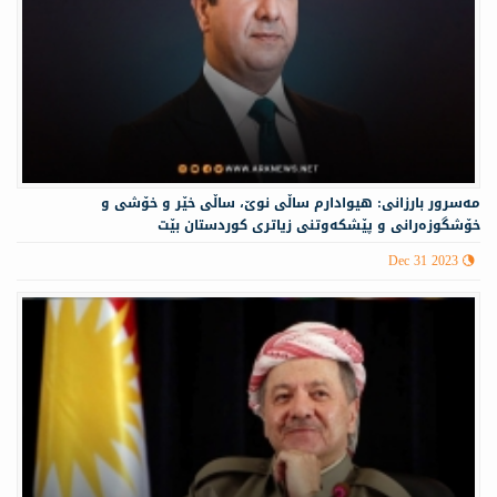
مه‌سرور بارزانی: هیوادارم ساڵی نوێ، ساڵی خێر و خۆشی و
خۆشگوزەرانی و پێشکەوتنی زیاتری کوردستان بێت
Dec 31 2023