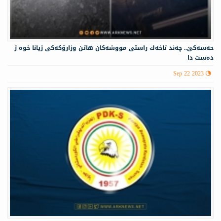
حه‌سه‌كێ.. چه‌ند تاخه‌ك راستی مووشه‌كان هاتن وزارۆكه‌كی ژیانا خوه‌ ژ
ده‌ست دا
Sep 22 2023