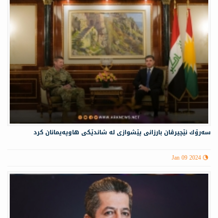
سه‌رۆك نێچيرڤان بارزانى پێشوازى له‌ شاندێكی هاوپه‌یمانان كرد
Jan 09 2024