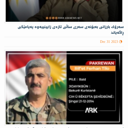
سەرۆك بارزانی بەبۆنەی سەری ساڵی تازەی زایینییه‌وه‌ په‌یامێكی
ڕاگه‌یاند
Dec 31 2023