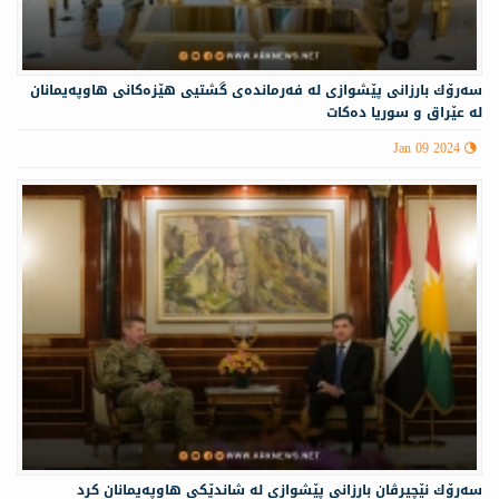
سه‌رۆك بارزانى پێشوازى لە فه‌رمانده‌ی گشتیی هێزه‌كانی هاوپه‌یمانان
لە عێراق و سوریا دەکات
Jan 09 2024
سه‌رۆك نێچيرڤان بارزانى پێشوازى له‌ شاندێكی هاوپه‌یمانان كرد