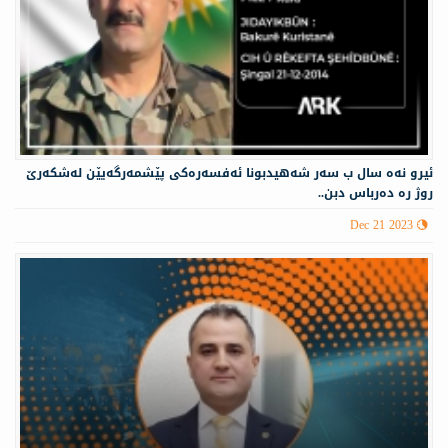
ئيرو نەه سال ب سه‌ر شه‌هيدبونا ئه‌فسه‌ره‌كى پێشمه‌رگه‌يێن له‌شكه‌رێ
روژ ره‌ ده‌رباس دبن..
Dec 21 2023