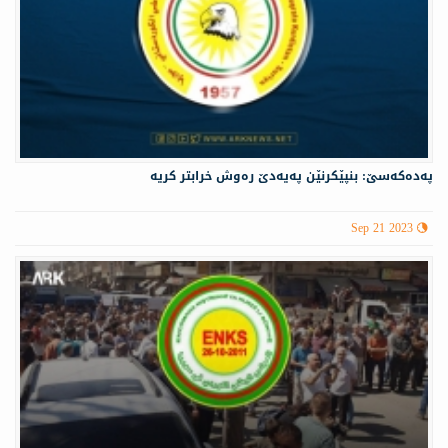
پەدەكەسێ: بنپێكرنێن پەیەدێ رەوش خرابتر كریە
Sep 21 2023