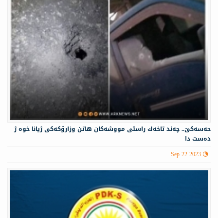
حه‌سه‌كێ.. چه‌ند تاخه‌ك راستی مووشه‌كان هاتن وزارۆكه‌كی ژیانا خوه‌ ژ
ده‌ست دا
Sep 22 2023