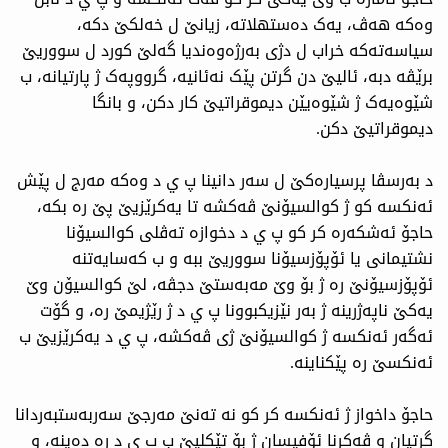
وەکە ھەڤ، یەک دەستھلاتە، زیانێ ل خەلکێ دکە،
سیاسەتەکە خراب ل دژی بەرژەوەندیا گەلێ کورد ل سووریێ
برێڤە دبە، ئالیێ دن گرتن پێک نەئانیە، گرووپەک ژ پارتیانە، ب
شێوەیەک ژ شێوەیێن دیموقراتیێ کار دکن، و بانگا
دیموقراتیێ دکن.
د بەرسڤا پرسیارەکێ ل سەر دانینا پ ي د وەکە مەرج ل پێش
ئەنکسه‌ کو ژ کوالسیۆنێ ڤەکشە تا یەکرێزیێ پێ رە بکە،
حاجۆ ئەشکەرە کر کو پ ي د دخوازە تەڤلی کوالسیۆنا
نشتیمانی یا ئۆپۆزسیۆنا سووریێ ببە و ب کەسایەتنە
ئۆپۆزسیۆنێ رە ژ بۆ وێ مەبەستێ دجڤە، لێ کوالسیۆن وێ
یەکێ ناپەژرینە ژ بەر نێزیکبوونا پ ي د ژ رێژیمێ رە، و گۆت
ئەگەر ئەنکسه‌ ژ کوالسیۆنێ ژی ڤەکشە، پ ي د یەکرێزیێ ب
ئەنکسێ رە پێکناینە.
حاجۆ داخواز ژ ئەنکسه‌ کر کو نە تەنێ مەرجێ سەربەستبەردانا
گرتیان و ڤەکرنا ئۆفیسان ژ بۆ تێکلیێ ب پ ي د رە دەینە، و