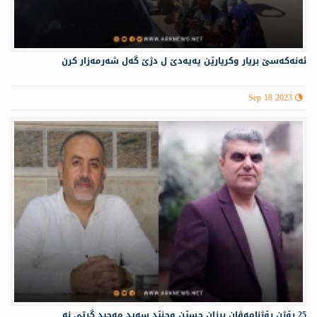
ئەنەكەسێ بریار وكریارێن پەیەدێ ل دژێ گەل شەرمەزار كرن
Sep 18 2023
25 رۆژن رۆژنامەڤان برزان حسێن وجنێد سەید مەجید گرتی نە