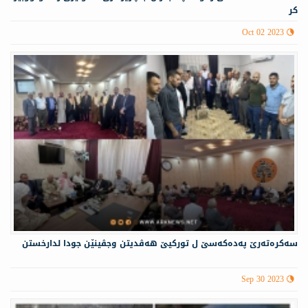
كر
Oct 02 2023
سەكرەتەرێ پەدەكەسێ ل توركیێ هەڤدیتن وجڤینێن جودا لدارخستن
Sep 30 2023