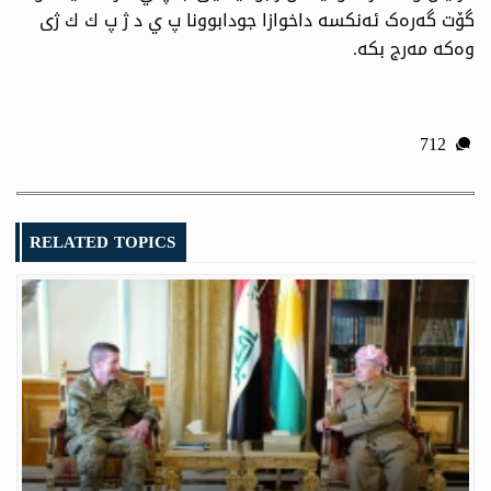
گۆت گەرەک ئەنکسه‌ داخوازا جودابوونا پ ي د ژ پ ك ك ژی
وەکە مەرج بکە.
712
RELATED TOPICS