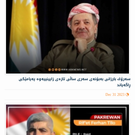
سەرۆك بارزانی بەبۆنەی سەری ساڵی تازەی زایینییه‌وه‌ په‌یامێكی
ڕاگه‌یاند
Dec 31 2023