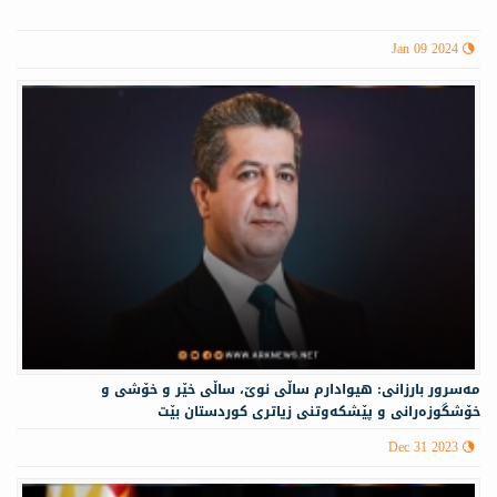
Jan 09 2024
مه‌سرور بارزانی: هیوادارم ساڵی نوێ، ساڵی خێر و خۆشی و
خۆشگوزەرانی و پێشکەوتنی زیاتری کوردستان بێت
Dec 31 2023