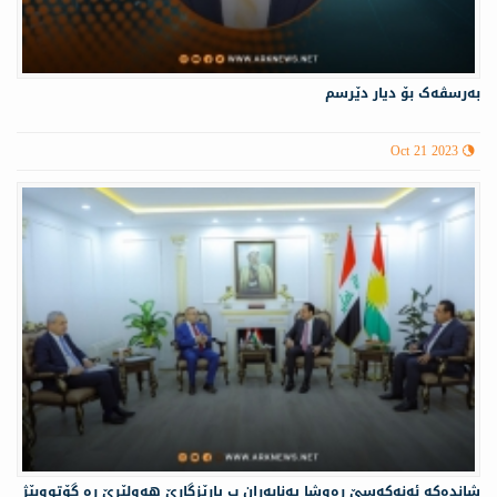
بەرسڤەک بۆ دیار دێرسم
Oct 21 2023
شانده‌كه‌ ئە‌نەكەسێ ره‌وشا په‌نابه‌ران ب پارێزگارێ هه‌ولێرێ ره‌ گۆتووبێژ