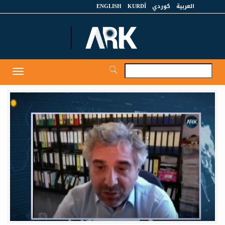
العربية
كوردي
KURDÎ
ENGLISH
et
Toggle
igation