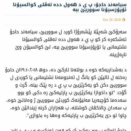
سیامەند حاجۆ: پ ي د ھەول ددە تەڤلی کوالسیۆنا
ئۆپۆزسیۆنا سووریێ ببە
Oct 20 2018
سەرۆکێ شەپێلا پێشەرۆژا کورد ل سووریێ، سیامەند حاجۆ
ئەشکەرە کر کو پ ي د ھەول ددە تەڤلی کوالسیۆنا
نشتیمانی یا ئۆپۆزسیۆنا سووریێ ببە، لێ کوالسیۆن وێ
ناپەژرینە.
د بەشداریەکە خوە د بولتەنا ئارکێ دە، دوھ ١٩.١٠.٢٠١٨ان حاجۆ
رەخنە ل ئالیێن کو بانگ ل ئەنجومەنا نشتیمانی یا کوردی ل
سووریێ دکن کو یەكرێزیێ ب پ ي د رە پێک بینە، گرت و
گۆت: "تو داخوازا یەکرێزیێ ب پارتیەکێ رە دکی کو بوو
سەدەما کۆچبەریا مەلیۆنەک کوردێن سووریێ ژ وەلاتێ خوە،
ب سەدان چالاکڤان کوشتنە، ب ھەزاران کرنە زیندانێن خوە،
چاوا تو دێ یەکرێزیێ ب پارتیەکە وەھا رە بخوازی".
حاجۆ ئاماژە ب وێ یەکێ کر کو قەت ئەنکسه‌ و پ ي د نابن