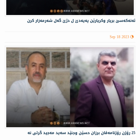
ئەنەكەسێ بریار وكریارێن پەیەدێ ل دژێ گەل شەرمەزار كرن
Sep 18 2023
25 رۆژن رۆژنامەڤان برزان حسێن وجنێد سەید مەجید گرتی نە