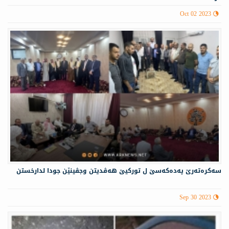
Oct 02 2023
سەكرەتەرێ پەدەكەسێ ل توركیێ هەڤدیتن وجڤینێن جودا لدارخستن
Sep 30 2023