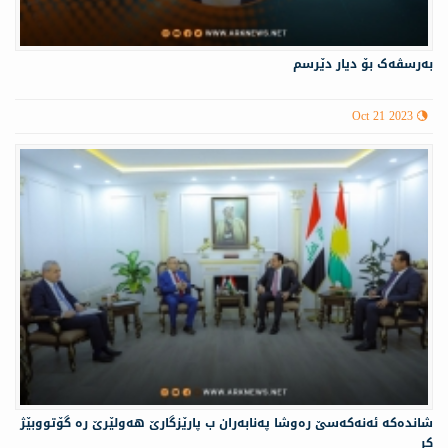
بەرسڤەک بۆ دیار دێرسم
Oct 21 2023
شانده‌كه‌ ئە‌نەكەسێ ره‌وشا په‌نابه‌ران ب پارێزگارێ هه‌ولێرێ ره‌ گۆتووبێژ
كر