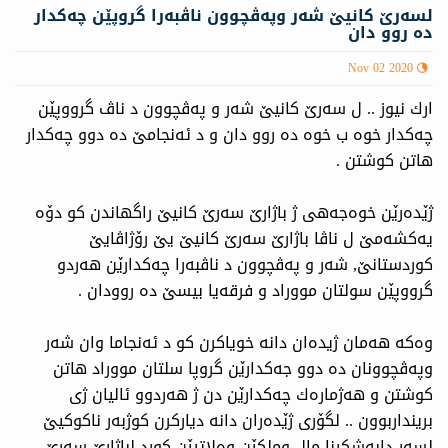
لسەرێ كانیێ شەر وپەڤچوون ناڤبەرا گروپێن چەكدار
دە روو دان
Nov 02 2020
ارك نیوز .. ل سه‌رێ كانیێ شه‌ر و په‌ڤچوون د ناڤ گرووپێن
چه‌كدار خوه‌ ب خوه‌ ده‌ روو دان و د ئەنجامێ دە دوو چەكدار
هاتن كوشتن .
ژێدەرێن خوەجەهی ژ باژارێ سەرێ كانیێ راگهاندن كو دۆه
یەكشەمێ ل ناڤا باژارێ سه‌رێ كانیێ یێ رۆژاڤایێ
كوردستانێ, شه‌ر و په‌ڤچوون د ناڤبه‌را چه‌كدارێن هه‌ردو
گرووپێن سولتان مووراد و فرقه‌یا بیسێ دە روودان .
وەكە هەمان ژیدەان دانە خویاكرن كو د ئەنجاما وان شەر
وپەڤچوونان دە دوو جەكدارێن گروپا سلتان مووراد هاتن
كوشتن و هەژمارەك چەكدارێن دن ژ هەردوو ئالیان ژی
برینداربوون .. لگۆری ژێدەران دانە دیاركرن كوژبەر ناكوكیێ
لسەر دابەشكرنا مال وملكێن وەلاتیێن كورد لباژارێ سەرێ