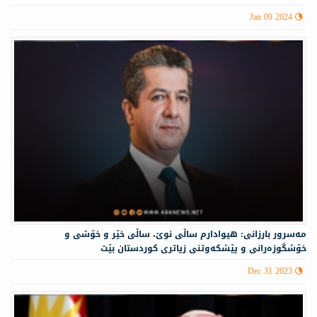
Jan 09 2024
مه‌سرور بارزانی: هیوادارم ساڵی نوێ، ساڵی خێر و خۆشی و
خۆشگوزەرانی و پێشکەوتنی زیاتری کوردستان بێت
Dec 31 2023