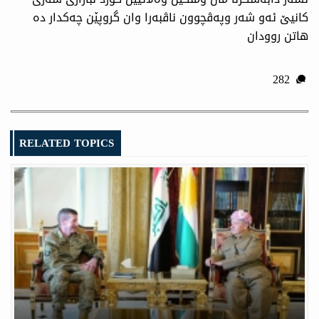
كانیێ ئەو شەر وپەڤچوون ناڤبەرا وان گروپێن چەكدار دە
هاتن روودان
282
RELATED TOPICS