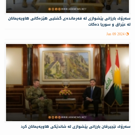
سه‌رۆك بارزانى پێشوازى لە فه‌رمانده‌ی گشتیی هێزه‌كانی هاوپه‌یمانان
لە عێراق و سوریا دەکات
Jan 09 2024
سه‌رۆك نێچيرڤان بارزانى پێشوازى له‌ شاندێكی هاوپه‌یمانان كرد