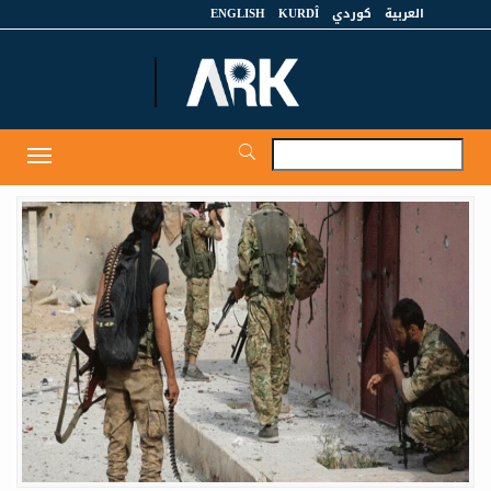
العربية
كوردي
KURDÎ
ENGLISH
et
Toggle
igation