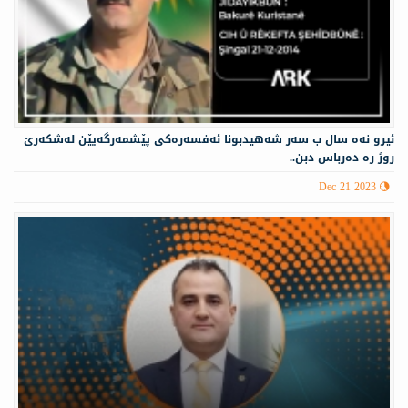
ئيرو نەه سال ب سه‌ر شه‌هيدبونا ئه‌فسه‌ره‌كى پێشمه‌رگه‌يێن له‌شكه‌رێ
روژ ره‌ ده‌رباس دبن..
Dec 21 2023