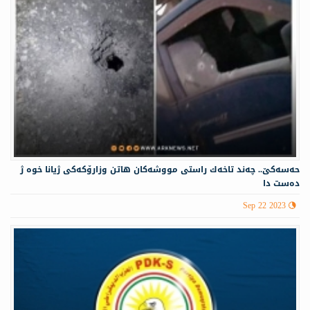
حه‌سه‌كێ.. چه‌ند تاخه‌ك راستی مووشه‌كان هاتن وزارۆكه‌كی ژیانا خوه‌ ژ
ده‌ست دا
Sep 22 2023