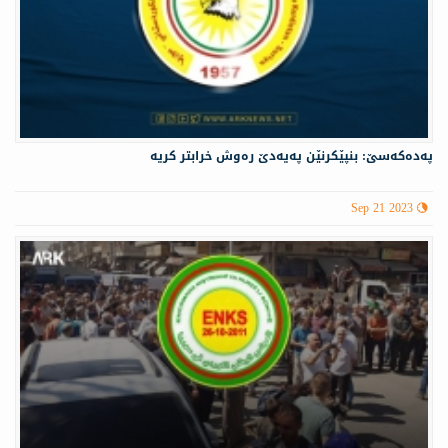
پەدەكەسێ: بنپێكرنێن پەیەدێ رەوش خرابتر كریە
Sep 21 2023