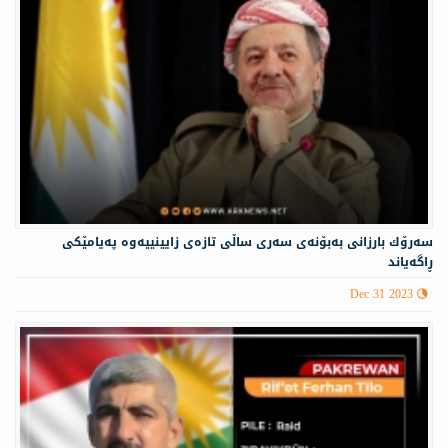
سەرۆك بارزانی بەبۆنەی سەری ساڵی تازەی زایینییه‌وه‌ په‌یامێكی
ڕاگه‌یاند
Dec 31 2023