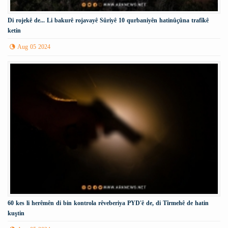
Di rojekê de... Li bakurê rojavayê Sûriyê 10 qurbaniyên hatinûçûna trafîkê
ketin
Aug 05 2024
60 kes li herêmên di bin kontrola rêveberiya PYD'ê de, di Tîrmehê de hatin
kuştin