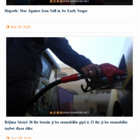
Hegseth: War Against Iran Still in Its Early Stages
Mar 05 2026
Rêjîma Sûriyê 30 lîtr benzîn ji bo otomobîlên giştî û 25 lîtr ji bo otomobîlên
taybet diyar dike.
Aug 09 2024