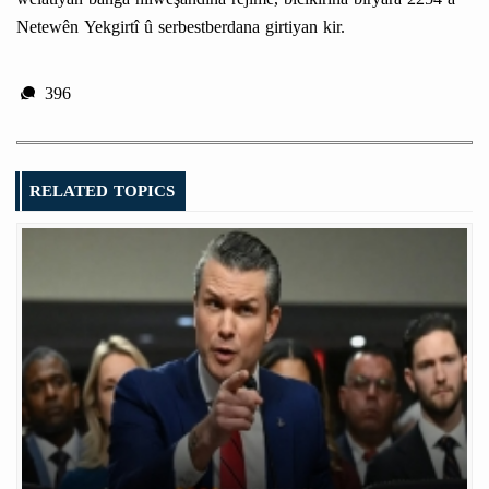
Netewên Yekgirtî û serbestberdana girtiyan kir.
396
RELATED TOPICS