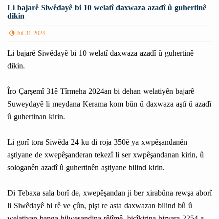
Li bajarê Siwêdayê bi 10 welatî daxwaza azadî û guhertinê
dikin
Jul 31 2024
Li bajarê Siwêdayê bi 10 welatî daxwaza azadî û guhertinê
dikin.
Îro Çarşemî 31ê Tîrmeha 2024an bi dehan welatiyên bajarê
Suweydayê li meydana Kerama kom bûn û daxwaza aştî û azadî
û guhertinan kirin.
Li gorî tora Siwêda 24 ku di roja 350ê ya xwpêşandanên
aştiyane de xwepêşanderan tekezî li ser xwpêşandanan kirin, û
sologanên azadî û guhertinên aştiyane bilind kirin.
Di Tebaxa sala borî de, xwepêşandan ji ber xirabûna rewşa aborî
li Siwêdayê bi rê ve çûn, pişt re asta daxwazan bilind bû û
welatiyan banga hilweşandina rêjîmê, bicîkirina biryara 2254 a