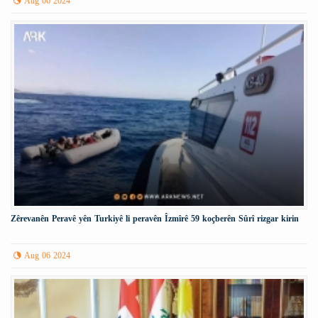
Aug 06 2024
Zêrevanên Peravê yên Turkiyê li peravên Îzmîrê 59 koçberên Sûrî rizgar kirin
Aug 06 2024