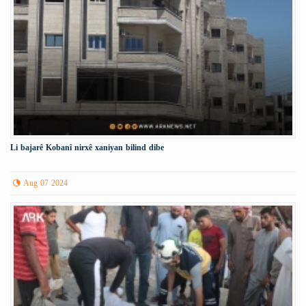
Li bajarê Kobanî nirxê xaniyan bilind dibe
Aug 07 2024