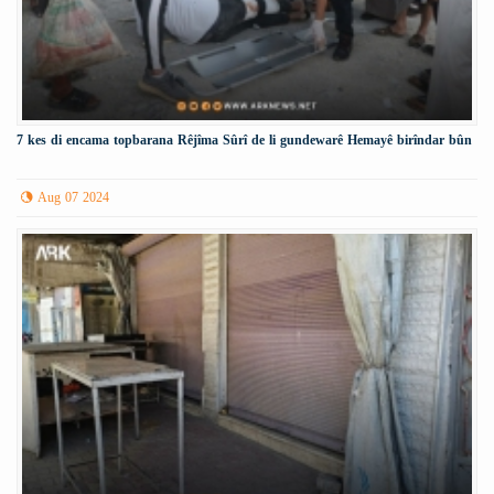
7 kes di encama topbarana Rêjîma Sûrî de li gundewarê Hemayê birîndar bûn
Aug 07 2024