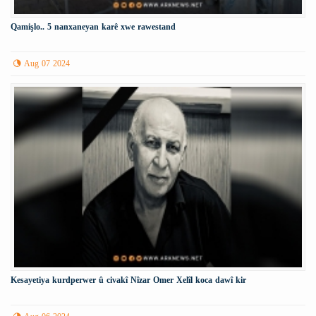
Qamişlo.. 5 nanxaneyan karê xwe rawestand
Aug 07 2024
Kesayetiya kurdperwer û civakî Nîzar Omer Xelîl koca dawî kir