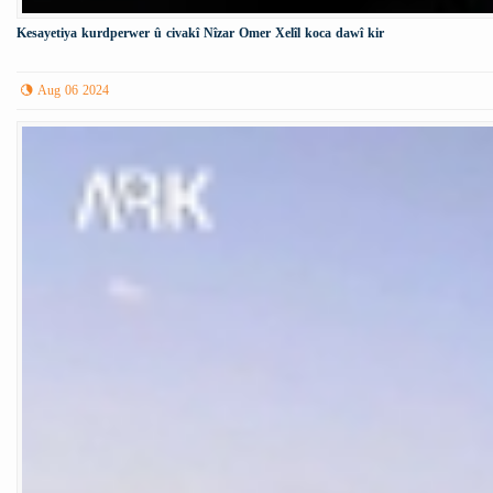
Kesayetiya kurdperwer û civakî Nîzar Omer Xelîl koca dawî kir
Aug 06 2024