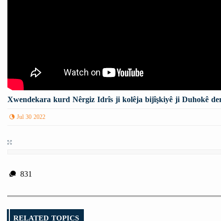
Xwendekara kurd Nêrgiz Idrîs ji kolêja bijîşkiyê ji Duhokê de
Jul 30 2022
831
RELATED TOPICS