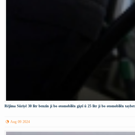
Rêjîma Sûriyê 30 lîtr benzîn ji bo otomobîlên giştî û 25 lîtr ji bo otomobîlên taybet
Aug 09 2024