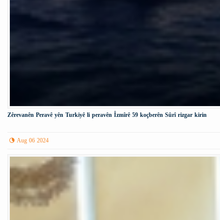
Zêrevanên Peravê yên Turkiyê li peravên Îzmîrê 59 koçberên Sûrî rizgar kirin
Aug 06 2024