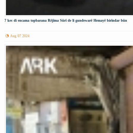
7 kes di encama topbarana Rêjîma Sûrî de li gundewarê Hemayê birîndar bûn
Aug 07 2024