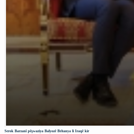
Serok Barzanî pêşwaziya Balyozê Brîtanya li Iraqê kir