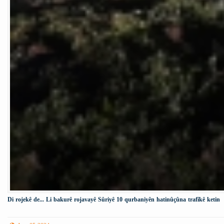
Di rojekê de... Li bakurê rojavayê Sûriyê 10 qurbaniyên hatinûçûna trafîkê ketin