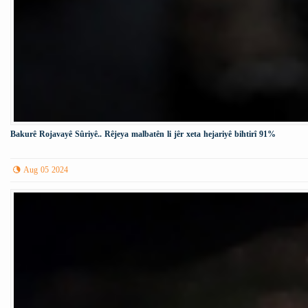
Bakurê Rojavayê Sûriyê.. Rêjeya malbatên li jêr xeta hejariyê bihtirî 91%
Aug 05 2024