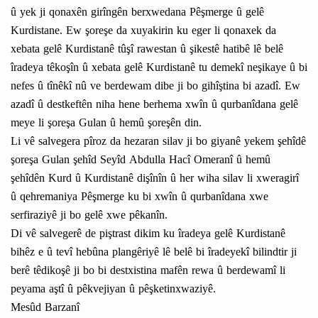
û yek ji qonaxên girîngên berxwedana Pêşmerge û gelê
Kurdistane. Ew şoreşe da xuyakirin ku eger li qonaxek da
xebata gelê Kurdistanê tûşî rawestan û şikestê hatibê lê belê
îradeya têkoşîn û xebata gelê Kurdistanê tu demekî neşikaye û bi
nefes û tînêkî nû ve berdewam dibe ji bo gihîştina bi azadî. Ew
azadî û destkeftên niha hene berhema xwîn û qurbanîdana gelê
meye li şoreşa Gulan û hemû şoreşên din.
Li vê salvegera pîroz da hezaran silav ji bo giyanê yekem şehîdê
şoreşa Gulan şehîd Seyîd Abdulla Hacî Omeranî û hemû
şehîdên Kurd û Kurdistanê dişînîn û her wiha silav li xweragirî
û qehremaniya Pêşmerge ku bi xwîn û qurbanîdana xwe
serfiraziyê ji bo gelê xwe pêkanîn.
Di vê salvegerê de piştrast dikim ku îradeya gelê Kurdistanê
bihêz e û tevî hebûna plangêriyê lê belê bi îradeyekî bilindtir ji
berê têdikoşê ji bo bi destxistina mafên rewa û berdewamî li
peyama aştî û pêkvejiyan û pêşketinxwaziyê.
Mesûd Barzanî