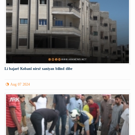
Li bajarê Kobanî nirxê xaniyan bilind dibe
Aug 07 2024