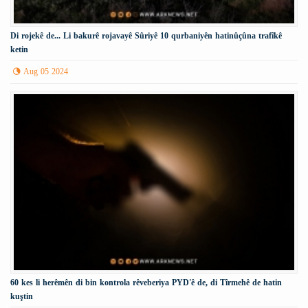
Di rojekê de... Li bakurê rojavayê Sûriyê 10 qurbaniyên hatinûçûna trafîkê
ketin
Aug 05 2024
60 kes li herêmên di bin kontrola rêveberiya PYD'ê de, di Tîrmehê de hatin
kuştin