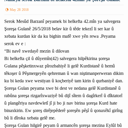
May 28 2018
Serok Mesûd Barzanî peyamek bi helkefta 42.mîn ya salvegera
Şoreşa Gulanê 26/5/2018 belav kir û têde tekezî li ser kar û
xebata kurdan kir da ku bighin mafê xwe yên rewa .Peyama
serok ev e :
“Bi navê xwedayê mezin û dilovan
Bi helkefta çil û dûyemîn(42) salvegera hilpêkirina şoreşa
Gulana pêşketinxwaz pîrozbahiyê li gelê Kurdistanê û hemû
têkoşer û Pêşmergeyên qehreman û wan niştimanperweran dikim
ku bi keda xwe westiyan û koçberiyê tam kirin û qurbaniyê dan.
Şoreşa Gulan peyama xwe bi dest ve nedana gelê Kurdistanê û
rabûna şoreşa rizgarîxwaziyê bû dijî sîtem û dagîrkerî û dîktatorî
û plangêriya navdewletî jî ji bo ji nav birina şoreşa Kurd hate
binaxkirin. Ew şoreş dirêjepêderê şoreşên pêşî û qonaxêkî girîng
bû li dîroka xebata gelê me.
Şoreşa Gulan hilgirê peyam û armancên şoreşa mezina Eylûl bû