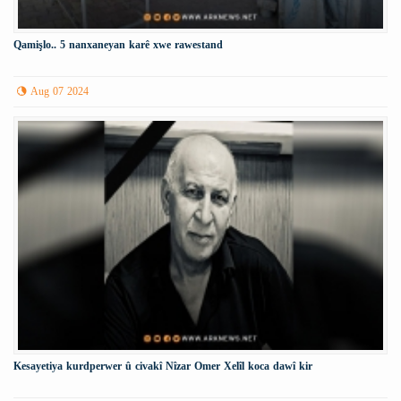
Qamişlo.. 5 nanxaneyan karê xwe rawestand
Aug 07 2024
Kesayetiya kurdperwer û civakî Nîzar Omer Xelîl koca dawî kir