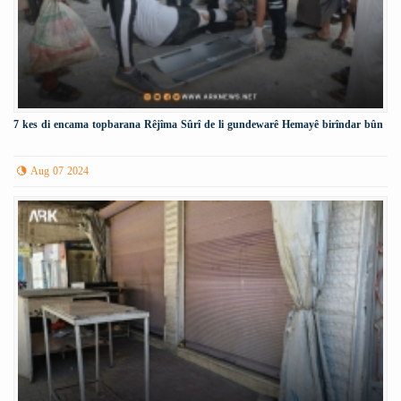
7 kes di encama topbarana Rêjîma Sûrî de li gundewarê Hemayê birîndar bûn
Aug 07 2024