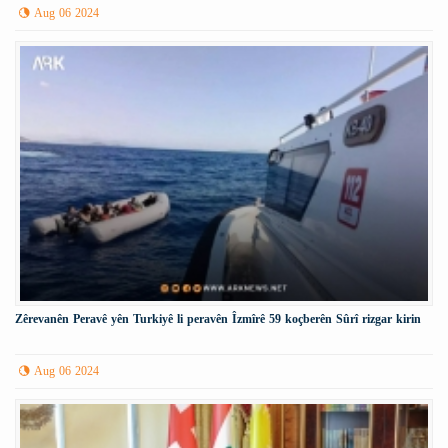
Aug 06 2024
Zêrevanên Peravê yên Turkiyê li peravên Îzmîrê 59 koçberên Sûrî rizgar kirin
Aug 06 2024