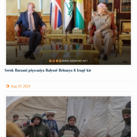
Serok Barzanî pêşwaziya Balyozê Brîtanya li Iraqê kir
Aug 05 2024