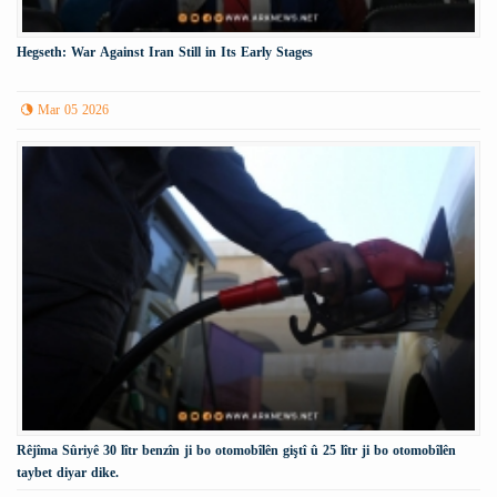
Hegseth: War Against Iran Still in Its Early Stages
Mar 05 2026
Rêjîma Sûriyê 30 lîtr benzîn ji bo otomobîlên giştî û 25 lîtr ji bo otomobîlên
taybet diyar dike.