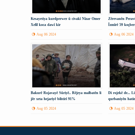
Kesayetiya kurdperwer û civakî Nîzar Omer
Zêrevanên Peravê
Xelîl koca dawî kir
Îzmîrê 59 koçber
Aug 06 2024
Aug 06 2024
Bakurê Rojavayê Sûriyê.. Rêjeya malbatên li
Di rojekê de... L
jêr xeta hejariyê bihtirî 91%
qurbaniyên hatin
Aug 05 2024
Aug 05 2024