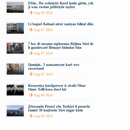
Efrîn.. Du welatiyên Kurd hatin girtin, yek
ji wan xwdan pêdiviyên taybet
Aug 09 2024
Li bajarê Kobanî nirxê xaniyan bilind dibe
Aug 07 2024
7 kes di encama topbarana Rêjîma Sûrî de
li gundewarê Hemayê birîndar bûn
Aug 07 2024
Qamişlo.. 5 nanxaneyan karê xwe
rawestand
Aug 07 2024
Kesayetiya kurdperwer û civakî Nîzar
Omer Xelîl koca dawî kir
Aug 06 2024
Zêrevanên Peravê yên Turkiyê li peravên
Îzmîrê 59 koçberên Sûrî rizgar kirin
Aug 06 2024