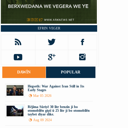
EFRIN VEGER
DAWÎN
POPULAR
Hegseth: War Against Iran Still in Its
Early Stages
Mar 05 2026
Rêjîma Sûriyê 30 lîtr benzîn ji bo
otomobîlên giştî û 25 lîtr ji bo otomobîlên
taybet diyar dike.
Aug 09 2024