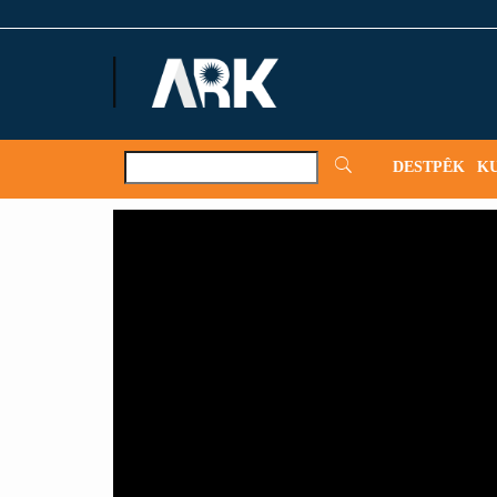
ARKNews.net
DESTPÊK
K