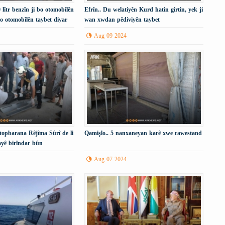
 lîtr benzîn ji bo otomobîlên
Efrîn.. Du welatiyên Kurd hatin girtin, yek ji
i bo otomobîlên taybet diyar
wan xwdan pêdiviyên taybet
Aug 09 2024
topbarana Rêjîma Sûrî de li
Qamişlo.. 5 nanxaneyan karê xwe rawestand
yê birîndar bûn
Aug 07 2024