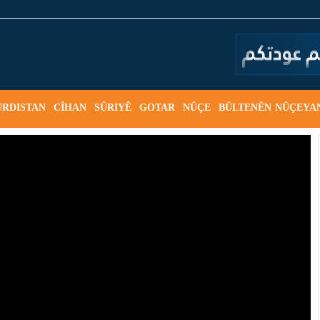
URDISTAN
CÎHAN
SÛRIYÊ
GOTAR
NÛÇE
BÛLTENÊN NÛÇEYA