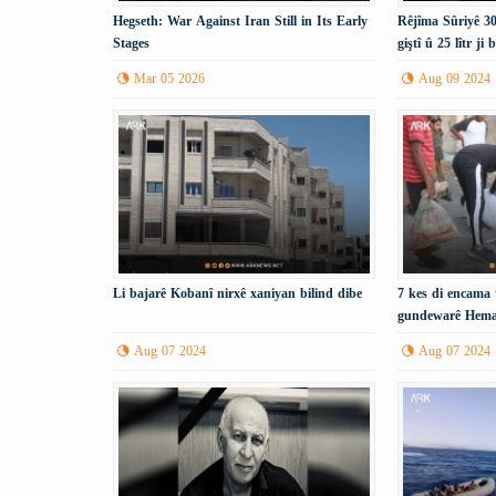
Hegseth: War Against Iran Still in Its Early
Rêjîma Sûriyê 30
Stages
giştî û 25 lîtr j
dike.
Mar 05 2026
Aug 09 2024
Li bajarê Kobanî nirxê xaniyan bilind dibe
7 kes di encama 
gundewarê Hema
Aug 07 2024
Aug 07 2024