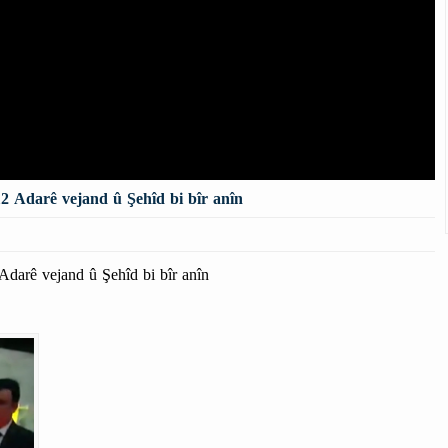
 Adarê vejand û Şehîd bi bîr anîn
arê vejand û Şehîd bi bîr anîn