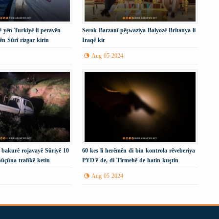
 yên Turkiyê li peravên
Serok Barzanî pêşwaziya Balyozê Brîtanya li
ên Sûrî rizgar kirin
Iraqê kir
Aug 05 2024
i bakurê rojavayê Sûriyê 10
60 kes li herêmên di bin kontrola rêveberiya
ûçûna trafîkê ketin
PYD'ê de, di Tîrmehê de hatin kuştin
Aug 05 2024