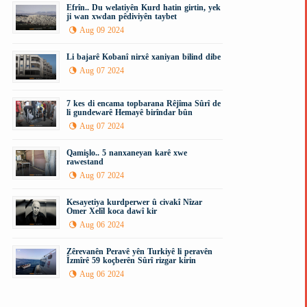
Efrîn.. Du welatiyên Kurd hatin girtin, yek
ji wan xwdan pêdiviyên taybet
Aug 09 2024
Li bajarê Kobanî nirxê xaniyan bilind dibe
Aug 07 2024
7 kes di encama topbarana Rêjîma Sûrî de
li gundewarê Hemayê birîndar bûn
Aug 07 2024
Qamişlo.. 5 nanxaneyan karê xwe
rawestand
Aug 07 2024
Kesayetiya kurdperwer û civakî Nîzar
Omer Xelîl koca dawî kir
Aug 06 2024
Zêrevanên Peravê yên Turkiyê li peravên
Îzmîrê 59 koçberên Sûrî rizgar kirin
Aug 06 2024