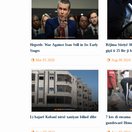
Hegseth: War Against Iran Still in Its Early
Rêjîma Sûriyê 30
Stages
giştî û 25 lîtr j
dike.
Mar 05 2026
Aug 09 2024
Li bajarê Kobanî nirxê xaniyan bilind dibe
7 kes di encama 
gundewarê Hema