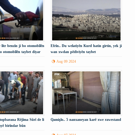
 lîtr benzîn ji bo otomobîlên
Efrîn.. Du welatiyên Kurd hatin girtin, yek ji
i bo otomobîlên taybet diyar
wan xwdan pêdiviyên taybet
Aug 09 2024
topbarana Rêjîma Sûrî de li
Qamişlo.. 5 nanxaneyan karê xwe rawestand
yê birîndar bûn