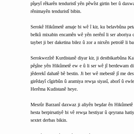
pîşeyî rêkarên tenduristî yên pêwîst girtin ber û daxw
rênimayên tenduristî bibin.
Serokê Hikûmetê amaje bi wê î kir, ku belavbûna petay
belkû mixabin encamên wê yên nerênî li ser aboriya cî
taybet ji ber daketina bilez û zor a nirxên petrolê li b
Serokwezîrê Kurdistanê diyar kir, ji destbikarbûna 
pêşîne yên Hikûmetê ew e û li ser wê jî berdewam dib
jêderekî dahatê bê bestin. Ji ber wê mebestê jî me de
girêdayî cîgirbûn û aramiya rewşa siyasî, aborî û ewl
Herêma Kudistanê heye.
Mesrûr Barzanî daxwaz ji aliyên beşdar ên Hikûmetê û
hesta berpirsatiyê bi vê rewşa hestiyar û qeyrana hatiy
sextet derbas bikin.