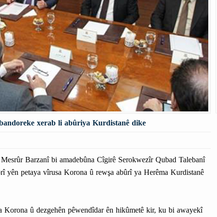
andoreke xerab li abûriya Kurdistanê dike
esrûr Barzanî bi amadebûna Cîgirê Serokwezîr Qubad Talebanî
borî yên petaya vîrusa Korona û rewşa abûrî ya Herêma Kurdistanê
a Korona û dezgehên pêwendîdar ên hikûmetê kir, ku bi awayekî