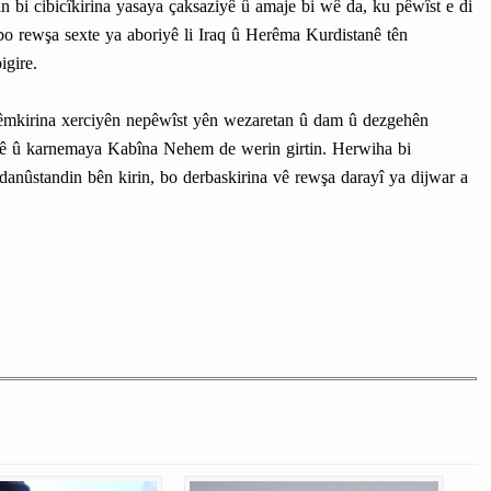
n bi cibicîkirina yasaya çaksaziyê û amaje bi wê da, ku pêwîst e di
bo rewşa sexte ya aboriyê li Iraq û Herêma Kurdistanê tên
igire.
 kêmkirina xerciyên nepêwîst yên wezaretan û dam û dezgehên
iyê û karnemaya Kabîna Nehem de werin girtin. Herwiha bi
danûstandin bên kirin, bo derbaskirina vê rewşa darayî ya dijwar a