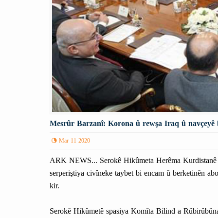
Mesrûr Barzanî: Korona û rewşa Iraq û navçeyê b
Mar 11 2020
ARK NEWS... Serokê Hikûmeta Herêma Kurdistanê M
serperiştiya civîneke taybet bi encam û berketinên a
kir.
Serokê Hikûmetê spasiya Komîta Bilind a Rûbirûbûn