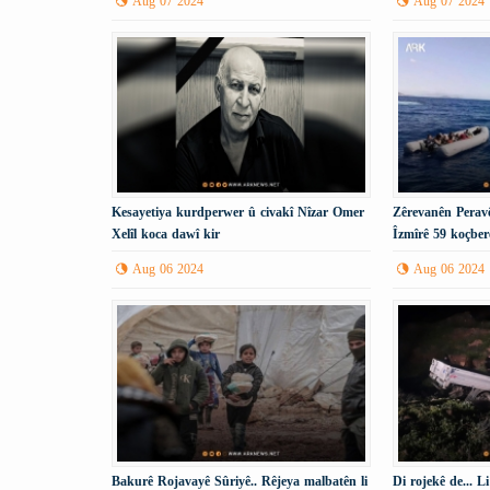
Aug 07 2024
Aug 07 2024
Kesayetiya kurdperwer û civakî Nîzar Omer
Zêrevanên Peravê
Xelîl koca dawî kir
Îzmîrê 59 koçber
Aug 06 2024
Aug 06 2024
Bakurê Rojavayê Sûriyê.. Rêjeya malbatên li
Di rojekê de... L