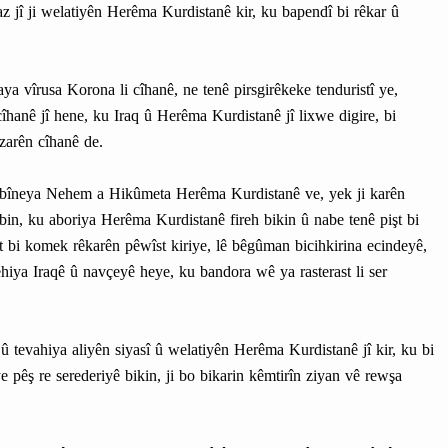
az jî ji welatiyên Herêma Kurdistanê kir, ku bapendî bi rêkar û
a vîrusa Korona li cîhanê, ne tenê pirsgirêkeke tenduristî ye,
hanê jî hene, ku Iraq û Herêma Kurdistanê jî lixwe digire, bi
azarên cîhanê de.
Kabîneya Nehem a Hikûmeta Herêma Kurdistanê ve, yek ji karên
in, ku aboriya Herêma Kurdistanê fireh bikin û nabe tenê pişt bi
st bi komek rêkarên pêwîst kiriye, lê bêgûman bicihkirina ecindeyê,
ehiya Iraqê û navçeyê heye, ku bandora wê ya rasterast li ser
 tevahiya aliyên siyasî û welatiyên Herêma Kurdistanê jî kir, ku bi
e pêş re serederiyê bikin, ji bo bikarin kêmtirîn ziyan vê rewşa