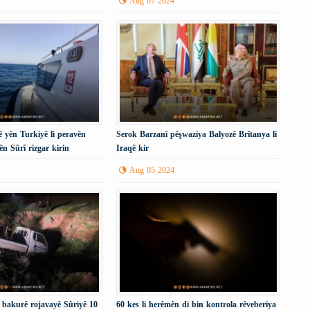
Aug 07 2024
 yên Turkiyê li peravên
Serok Barzanî pêşwaziya Balyozê Brîtanya li
ên Sûrî rizgar kirin
Iraqê kir
Aug 05 2024
i bakurê rojavayê Sûriyê 10
60 kes li herêmên di bin kontrola rêveberiya