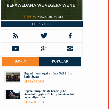
EFRIN VEGER
DAWÎN
POPULAR
Hegseth: War Against Iran Still in Its
Early Stages
Mar 05 2026
Rêjîma Sûriyê 30 lîtr benzîn ji bo
otomobîlên giştî û 25 lîtr ji bo otomobîlên
taybet diyar dike.
Aug 09 2024