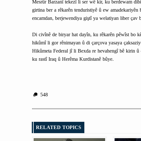
Mesrûr Barzanî tekezî li ser wê kir, ku berdewam dibi
girtina ber a rêkarên tenduristiyê û ew amadekariyên 
encamdan, berjewendiya giştî ya welatiyan liber çav b
Di civînê de biryar hat dayîn, ku rêkarên pêwîst bo
hikûmî li gor rênimayan û di çarçova yasaya çaksaz
Hikûmeta Federal jî li Bexda re hevahengî bê kirin û 
ku rastî Iraq û Herêma Kurdistanê bûye.
548
RELATED TOPICS