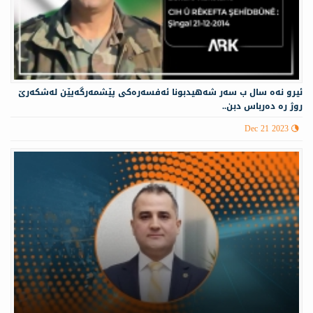
ئيرو نەه سال ب سه‌ر شه‌هيدبونا ئه‌فسه‌ره‌كى پێشمه‌رگه‌يێن له‌شكه‌رێ
روژ ره‌ ده‌رباس دبن..
Dec 21 2023