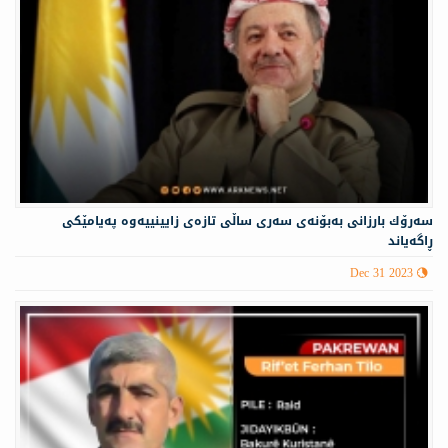
سەرۆك بارزانی بەبۆنەی سەری ساڵی تازەی زایینییه‌وه‌ په‌یامێكی
ڕاگه‌یاند
Dec 31 2023