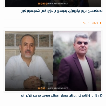
ئەنەكەسێ بریار وكریارێن پەیەدێ ل دژێ گەل شەرمەزار كرن
Sep 18 2023
25 رۆژن رۆژنامەڤان برزان حسێن وجنێد سەید مەجید گرتی نە