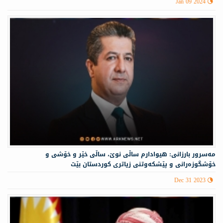
Jan 09 2024
مه‌سرور بارزانی: هیوادارم ساڵی نوێ، ساڵی خێر و خۆشی و
خۆشگوزەرانی و پێشکەوتنی زیاتری کوردستان بێت
Dec 31 2023