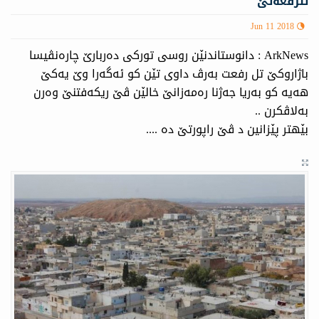
تلرفعه‌تێ
Jun 11 2018
ArkNews : دانوستاندنێن روسی توركی ده‌ربارێ چاره‌نڤیسا
باژاروكێ تل رفعت به‌رڤ داوی تێن كو ئه‌گه‌را وێ یه‌كێ
هه‌یه‌ كو به‌ریا جه‌ژنا ره‌مه‌زانێ خالێن ڤێ ریكه‌فتنێ وه‌رن
به‌لاڤكرن ..
بێهتر پێزانين د ڤێ راپورتێ ده‌ ....