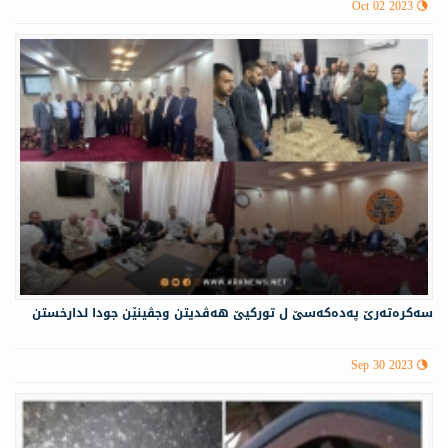
Oct 02 2023
سەكرەتەرێ پەدەكەسێ ل توركیێ هەڤدیتن وجڤینێن جودا لدارخستن
Sep 30 2023