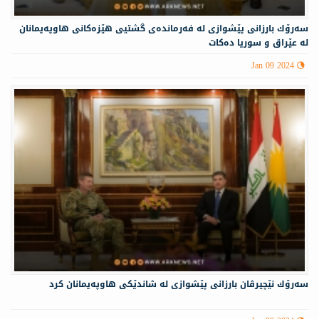
سه‌رۆك بارزانى پێشوازى لە فه‌رمانده‌ی گشتیی هێزه‌كانی هاوپه‌یمانان
لە عێراق و سوریا دەکات
Jan 09 2024
سه‌رۆك نێچيرڤان بارزانى پێشوازى له‌ شاندێكی هاوپه‌یمانان كرد