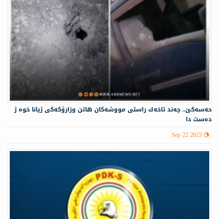
حه‌سه‌كێ.. چه‌ند تاخه‌ك راستی مووشه‌كان هاتن وزارۆكه‌كی ژیانا خوه‌ ژ
ده‌ست دا
Sep 22 2023