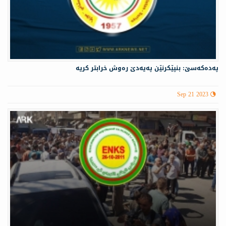
پەدەكەسێ: بنپێكرنێن پەیەدێ رەوش خرابتر كریە
Sep 21 2023