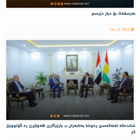
بەرسڤەک بۆ دیار دێرسم
Oct 21 2023
شانده‌كه‌ ئە‌نەكەسێ ره‌وشا په‌نابه‌ران ب پارێزگارێ هه‌ولێرێ ره‌ گۆتووبێژ
كر