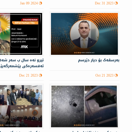
Jan 09 2024
Dec 31 2023
بەرسڤەک بۆ دیار دێرسم
ئيرو نەه سال ب سه‌ر شه‌ه
ئه‌فسه‌ره‌كى پێشمه‌رگه‌يێ
روژ ره‌ ده‌رباس دبن..
Dec 21 2023
Oct 21 2023