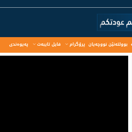
بوولته‌نێن نووچه‌یان
پرۆگرام
فایل تایبەت
په‌یوه‌ندی