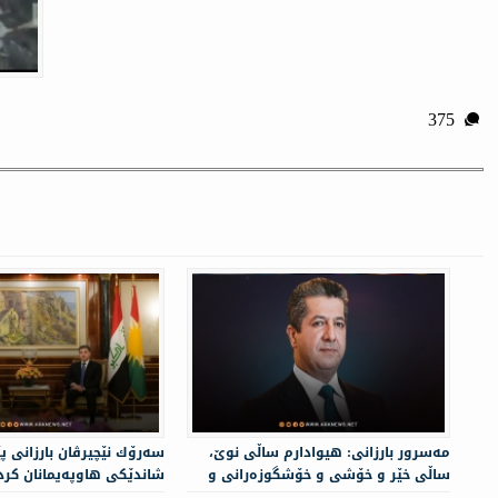
375
مه‌سرور بارزانی: هیوادارم ساڵی نوێ،
سه‌رۆك نێچيرڤان بارزانى پ
ساڵی خێر و خۆشی و خۆشگوزەرانی و
شاندێكی هاوپه‌یمانان كرد
پێشکەوتنی زیاتری کوردستان بێت