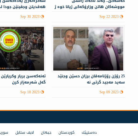
حه‌سه‌كێ.. چه‌ند تاخه‌ك راستی
سەكرەتەرێ پەدەكەسێ ل
مووشه‌كان هاتن وزارۆكه‌كی ژیانا خوه‌ ژ
هەڤدیتن وجڤینێن جودا ل
ده‌ست دا
Sep 30 2023
Sep 22 2023
25 رۆژن رۆژنامەڤان برزان حسێن وجنێد
ئەنەكەسێ بریار وكریارێن
سەید مەجید گرتی نە
گەل شەرمەزار كرن
Sep 18 2023
Sep 09 2023
ده‌ستپێك
كوردستان
جیهان
لایف ستایل
سوریا