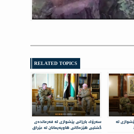
RELATED TOPICS
ێشوازى له‌
سه‌رۆك بارزانى پێشوازى لە فه‌رمانده‌ی
گشتیی هێزه‌كانی هاوپه‌یمانان لە عێراق
و سوریا دەکات