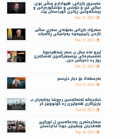
مه‌سرور بارزانی: هیوادارم ساڵی نوێ،
ساڵی خێر و خۆشی و خۆشگوزەرانی و
پێشکەوتنی زیاتری کوردستان بێت
Dec 31 2023
سەرۆك بارزانی بەبۆنەی سەری ساڵی
تازەی زایینییه‌وه‌ په‌یامێكی ڕاگه‌یاند
Dec 31 2023
ئيرو نەه سال ب سه‌ر شه‌هيدبونا
ئه‌فسه‌ره‌كى پێشمه‌رگه‌يێن له‌شكه‌رێ
روژ ره‌ ده‌رباس دبن..
Dec 21 2023
بەرسڤەک بۆ دیار دێرسم
Oct 21 2023
شانده‌كه‌ ئە‌نەكەسێ ره‌وشا په‌نابه‌ران ب
پارێزگارێ هه‌ولێرێ ره‌ گۆتووبێژ كر
Oct 02 2023
سەكرەتەرێ پەدەكەسێ ل توركیێ
هەڤدیتن وجڤینێن جودا لدارخستن
Sep 30 2023