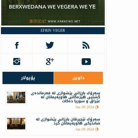
EFRIN VEGER
داوین
پۆپولار
سه‌رۆك بارزانى پێشوازى لە فه‌رمانده‌ی
گشتیی هێزه‌كانی هاوپه‌یمانان لە
عێراق و سوریا دەکات
Jan 09 2024
سه‌رۆك نێچيرڤان بارزانى پێشوازى له‌
شاندێكی هاوپه‌یمانان كرد
Jan 09 2024