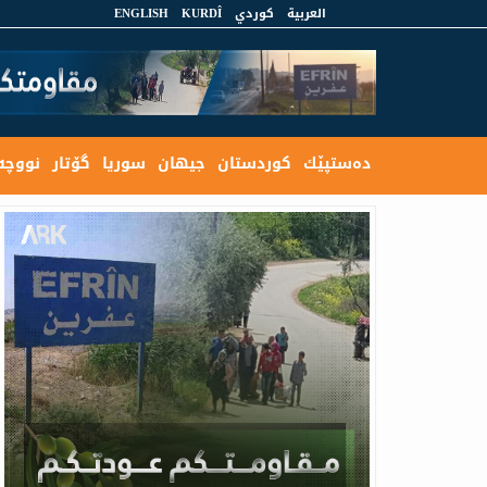
العربية
كوردي
KURDÎ
ENGLISH
ده‌ستپێك
كوردستان
جیهان
سوریا
گۆتار
نووچه‌