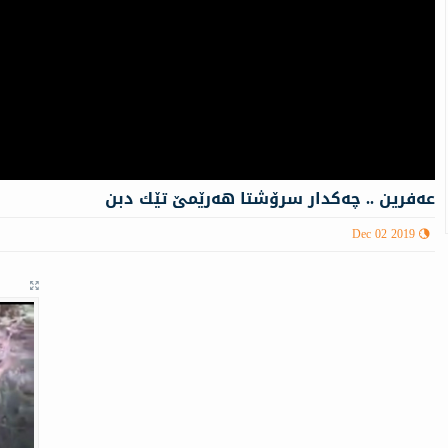
عه‌فرین .. چه‌كدار سرۆشتا هه‌رێمێ تێك دبن
Dec 02 2019