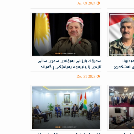
Jan 09 2024
يدبونا
سەرۆك بارزانی بەبۆنەی سەری ساڵی
ن له‌شكه‌رێ
تازەی زایینییه‌وه‌ په‌یامێكی ڕاگه‌یاند
Dec 31 2023