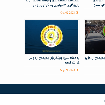
 توركیێ
شانده‌كه‌ ئە‌نەكەسێ ره‌وشا په‌نابه‌ران ب
دارخستن
پارێزگارێ هه‌ولێرێ ره‌ گۆتووبێژ كر
Oct 02 2023
 پەیەدێ ل دژێ
پەدەكەسێ: بنپێكرنێن پەیەدێ رەوش
خرابتر كریە
Sep 21 2023