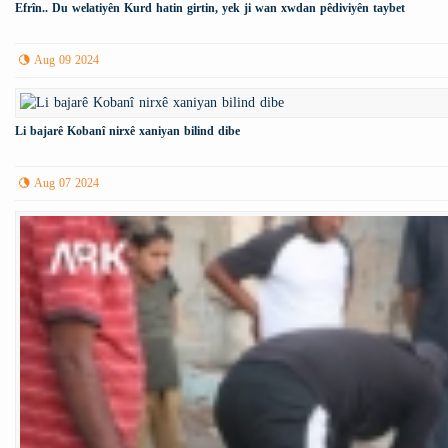
Efrîn.. Du welatiyên Kurd hatin girtin, yek ji wan xwdan pêdiviyên taybet
Aug 09 2024
Li bajarê Kobanî nirxê xaniyan bilind dibe
Aug 07 2024