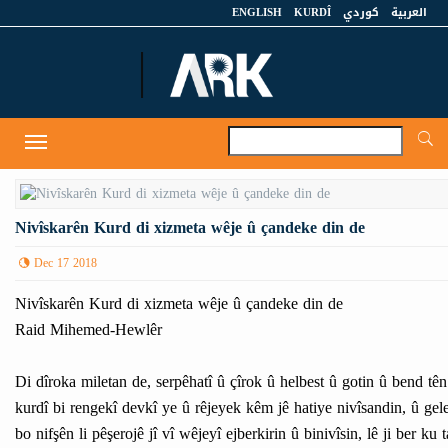
ENGLISH
KURDÎ
كوردي
العربية
A
Toggle
navigation
Nivîskarên Kurd di xizmeta wêje û çandeke din de
Dec 17 2018
Nivîskarên Kurd di xizmeta wêje û çandeke din de
Raid Mihemed-Hewlêr
Di dîroka miletan de, serpêhatî û çîrok û helbest û gotin û bend tên
kurdî bi rengekî devkî ye û rêjeyek kêm jê hatiye nivîsandin, û gele
bo nifşên li pêşerojê jî vî wêjeyî ejberkirin û binivîsin, lê ji ber 