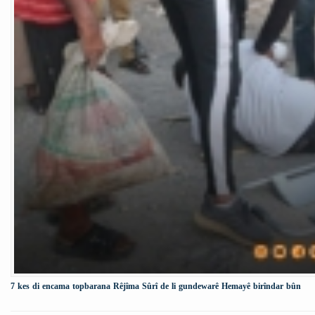
7 kes di encama topbarana Rêjîma Sûrî de li gundewarê Hemayê birîndar bûn