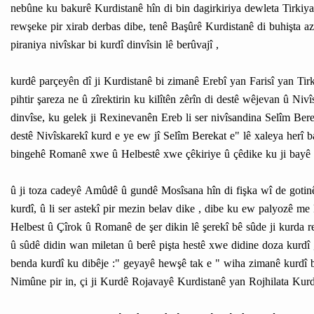
nebûne ku bakurê Kurdistanê hîn di bin dagirkiriya dewleta Tirkiya
rewşeke pir xirab derbas dibe, tenê Başûrê Kurdistanê di buhişta 
piraniya nivîskar bi kurdî dinvîsin lê berûvajî ,
kurdê parçeyên dî ji Kurdistanê bi zimanê Erebî yan Farisî yan Tir
pihtir şareza ne û zîrektirin ku kilîtên zêrîn di destê wêjevan û N
dinvîse, ku gelek ji Rexinevanên Ereb li ser nivîsandina Selîm Bere
destê Nivîskarekî kurd e ye ew jî Selîm Berekat e" lê xaleya herî 
bingehê Romanê xwe û Helbestê xwe çêkiriye û çêdike ku ji bayê h
û ji toza cadeyê Amûdê û gundê Mosîsana hîn di fişka wî de gotinê
kurdî, û li ser astekî pir mezin belav dike , dibe ku ew palyozê me 
Helbest û Çîrok û Romanê de şer dikin lê şerekî bê sûde ji kurda re
û sûdê didin wan miletan û berê pişta hestê xwe didine doza kurdî 
benda kurdî ku dibêje :" geyayê hewşê tak e " wiha zimanê kurdî b
Nimûne pir in, çi ji Kurdê Rojavayê Kurdistanê yan Rojhilata Kur