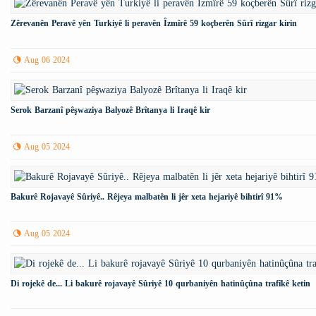
Zêrevanên Peravê yên Turkiyê li peravên Îzmîrê 59 koçberên Sûrî rizgar kirin
Aug 06 2024
Serok Barzanî pêşwaziya Balyozê Brîtanya li Iraqê kir
Aug 05 2024
Bakurê Rojavayê Sûriyê.. Rêjeya malbatên li jêr xeta hejariyê bihtirî 91%
Aug 05 2024
Di rojekê de... Li bakurê rojavayê Sûriyê 10 qurbaniyên hatinûçûna trafîkê ketin