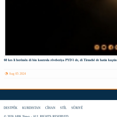
60 kes li herêmên di bin kontrola rêveberiya PYD'ê de, di Tîrmehê de hatin kuştin
Aug 05 2024
DESTPÊK
KURDISTAN
CÎHAN
STÎL
SÛRIYÊ
© 2026 ARK News - ALL RIGHTS RESERVED