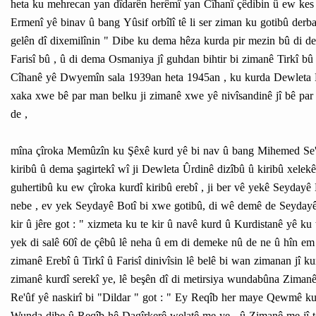
heta ku mehrecan yan dîdarên herêmî yan Cîhanî çêdibin û ew kes 
Ermenî yê binav û bang Yûsif orbîlî tê li ser ziman ku gotibû de
gelên dî dixemilînin " Dibe ku dema hêza kurda pir mezin bû di d
Farisî bû , û di dema Osmaniya jî guhdan bihtir bi zimanê Tirkî bû
Cîhanê yê Dwyemîn sala 1939an heta 1945an , ku kurda Dewleta Kur
xaka xwe bê par man belku ji zimanê xwe yê nivîsandinê jî bê par m
de ,
mîna çîroka Memûzîn ku Şêxê kurd yê bi nav û bang Mihemed Se'îd R
kiribû û dema şagirtekî wî ji Dewleta Ûrdinê dizîbû û kiribû xele
guhertibû ku ew çîroka kurdî kiribû erebî , ji ber vê yekê Seydayê
nebe , ev yek Seydayê Botî bi xwe gotibû, di wê demê de Seydayê 
kir û jêre got : " xizmeta ku te kir û navê kurd û Kurdistanê yê k
yek di salê 60î de çêbû lê neha û em di demeke nû de ne û hîn em 
zimanê Erebî û Tirkî û Farisî dinivîsin lê belê bi wan zimanan jî k
zimanê kurdî serekî ye, lê beşên dî di metirsiya wundabûna Zimanê 
Re'ûf yê naskirî bi "Dildar " got : " Ey Reqîb her maye Qewmê ku
Wunda dibe û Reqîb hê Dagîrkerê welatê me ye , û Zimanê me jî te