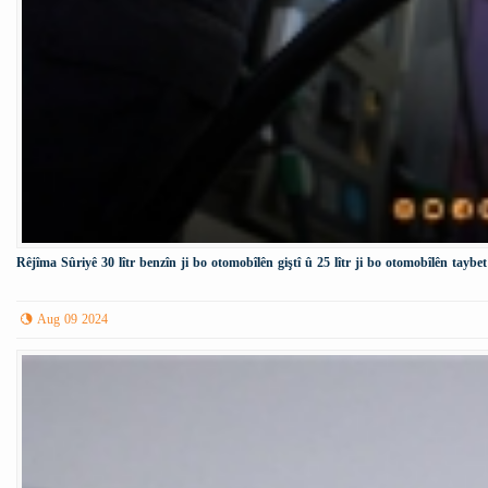
Rêjîma Sûriyê 30 lîtr benzîn ji bo otomobîlên giştî û 25 lîtr ji bo otomobîlên taybet
Aug 09 2024