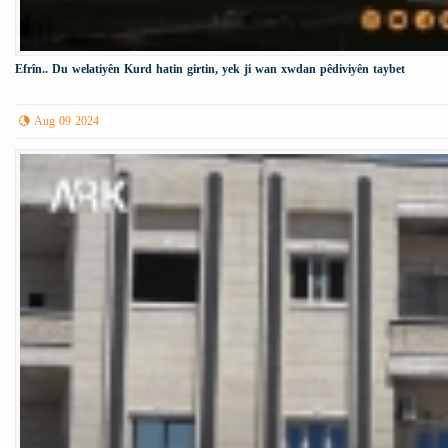
Efrîn.. Du welatiyên Kurd hatin girtin, yek ji wan xwdan pêdiviyên taybet
Aug 09 2024