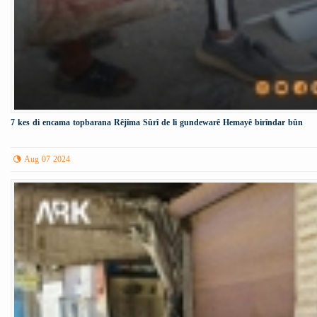
7 kes di encama topbarana Rêjîma Sûrî de li gundewarê Hemayê birîndar bûn
Aug 07 2024