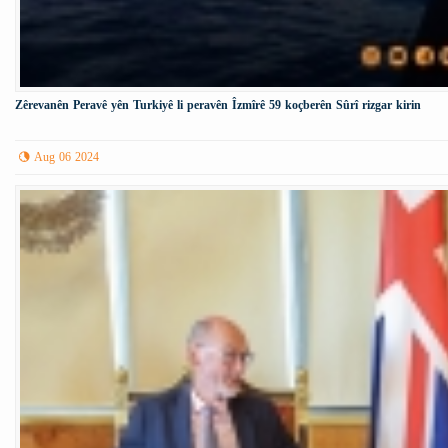
Zêrevanên Peravê yên Turkiyê li peravên Îzmîrê 59 koçberên Sûrî rizgar kirin
Aug 06 2024