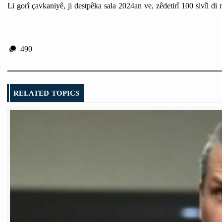
Li gorî çavkaniyê, ji destpêka sala 2024an ve, zêdetirî 100 sivîl d
490
RELATED TOPICS