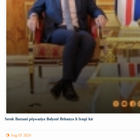
Serok Barzanî pêşwaziya Balyozê Brîtanya li Iraqê kir
Aug 05 2024