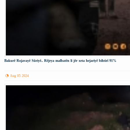
Bakurê Rojavayê Sûriyê.. Rêjeya malbatên li jêr xeta hejariyê bihtirî 91%
Aug 05 2024