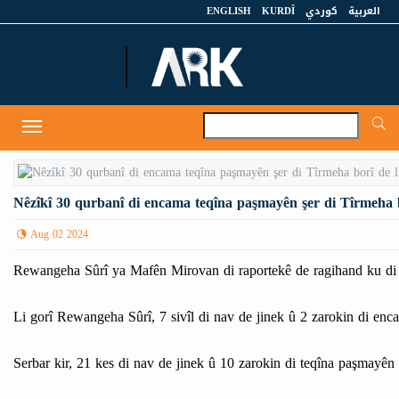
ENGLISH
KURDÎ
كوردي
العربية
A
Toggle
navigation
Nêzîkî 30 qurbanî di encama teqîna paşmayên şer di Tîrmeha bo
Aug 02 2024
Rewangeha Sûrî ya Mafên Mirovan di raportekê de ragihand ku di 
Li gorî Rewangeha Sûrî, 7 sivîl di nav de jinek û 2 zarokin di enc
Serbar kir, 21 kes di nav de jinek û 10 zarokin di teqîna paşmayên 