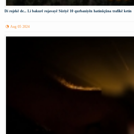
Di rojekê de... Li bakurê rojavayê Sûriyê 10 qurbaniyên hatinûçûna trafîkê ketin
Aug 05 2024