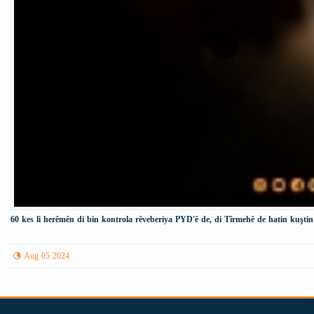
60 kes li herêmên di bin kontrola rêveberiya PYD'ê de, di Tîrmehê de hatin kuştin
Aug 05 2024