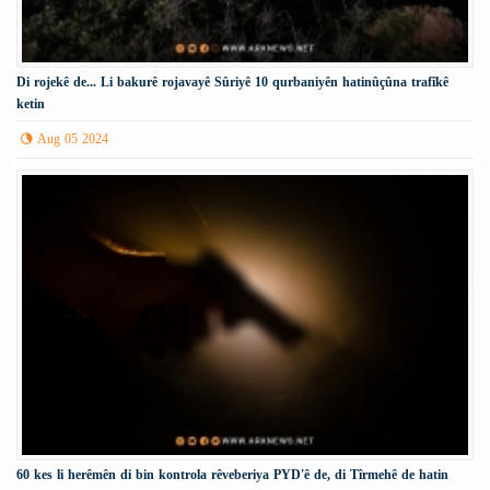
Di rojekê de... Li bakurê rojavayê Sûriyê 10 qurbaniyên hatinûçûna trafîkê
ketin
Aug 05 2024
60 kes li herêmên di bin kontrola rêveberiya PYD'ê de, di Tîrmehê de hatin