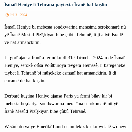
Îsmaîl Heniye li Tehrana paytexta Îranê hat kuştin
Jul 31 2024
Îsmaîl Heniye bi mebesta sondxwarina merasîma serokomarê nû
yê Îranê Mesûd Pizîşkiyan bibe çûbû Tehranê, û ji aliyê Îsrailê
ve hat armanckirin.
Li gorî ajansa Îranî a fermî ku di 31ê Tîrmeha 2024an de Îsmaîl
Heniye, serokê ofîsa Polîtburoya tevgera Hemasê, li baregeheke
taybet li Tehranê bi mûşekeke esmanî hat armanckirin, û di
encamê de hat kuştin.
Derbarê kuştina Heniye ajansa Faris ya fermî bilav kir bi
mebesta beşdariya sondxwarina merasîma serokomarê nû yê
Îranê Mesûd Pizîşkiyan bibe çûbû Tehranê.
Wezîrê derva ye Emerîkî Lond ostun tekiz kir ku welatê wî hewl