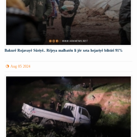
Bakurê Rojavayê Sûriyê.. Rêjeya malbatên li jêr xeta hejariyê bihtirî 91%
Aug 05 2024