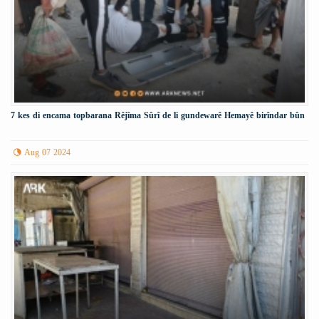
7 kes di encama topbarana Rêjîma Sûrî de li gundewarê Hemayê birîndar bûn
Aug 07 2024