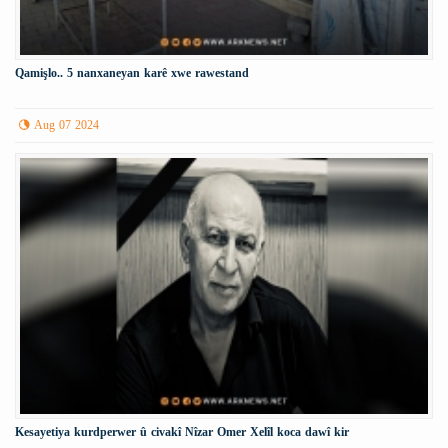
Qamişlo.. 5 nanxaneyan karê xwe rawestand
Aug 07 2024
Kesayetiya kurdperwer û civakî Nîzar Omer Xelîl koca dawî kir