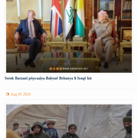
Serok Barzanî pêşwaziya Balyozê Brîtanya li Iraqê kir
Aug 05 2024