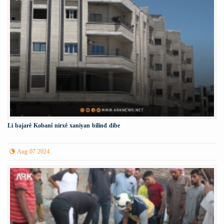
Li bajarê Kobanî nirxê xaniyan bilind dibe
Aug 07 2024