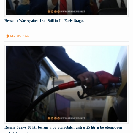
Hegseth: War Against Iran Still in Its Early Stages
Mar 05 2026
Rêjîma Sûriyê 30 lîtr benzîn ji bo otomobîlên giştî û 25 lîtr ji bo otomobîlên