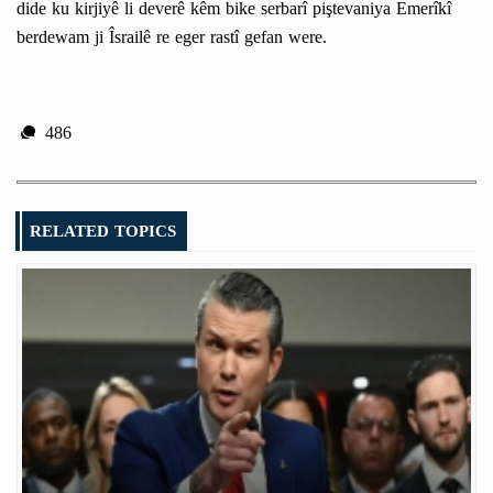
dide ku kirjiyê li deverê kêm bike serbarî piştevaniya Emerîkî
berdewam ji Îsrailê re eger rastî gefan were.
486
RELATED TOPICS