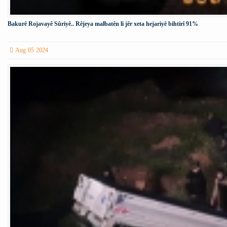
Bakurê Rojavayê Sûriyê.. Rêjeya malbatên li jêr xeta hejariyê bihtirî 91%
Aug 05 2024