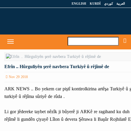
ENGLISH
KURDÎ
كوردي
العربية
A
Toggle
navigation
Efrîn .. Hûrguliyên şerê navbera Turkiyê û rêjîmê de
Nov 29 2018
ARK NEWS .. Bo yekem car piştî kontirolkirina artêşa Turkiyê û gi
turkiyê û rêjîma sûriyê de rûda .
Li gor jêdereke taybet nêzîk ji bûyerê ji ARKê re ragihand ku duh 
rêjîmê li gundên çiyayê Lîlon û devera Şêrawa li Başûr Rojhilatê 