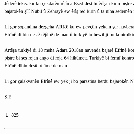
Jêderê tekez kir ku çekdarên rêjîma Esed dest bi êrîşan kirin piştre
bajarokên şî'î Nubil û Zehrayê ew êrîş red kirin û ta niha sedemên 
Li gor şopandina dezgeha ARKê ku ew pevçûn yekem şer navbera t
Efrînê di bin destê rêjîmê de man û turkiyê tu hewil ji bo kontrol
Artêşa turkiyê di 18 meha Adara 2018an navenda bajarê Efrînê kon
piştre bi şeş rojan ango di roja 64 hikûmeta Turkiyê bi fermî kontr
Efrînê dibin destê rêjîmê de man.
Li gor çalakvanên Efrînê ew yek ji bo parastina herdu bajarokên N
Ş.E
825