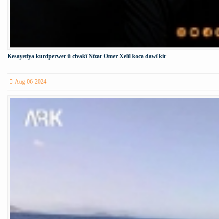
Kesayetiya kurdperwer û civakî Nîzar Omer Xelîl koca dawî kir
Aug 06 2024