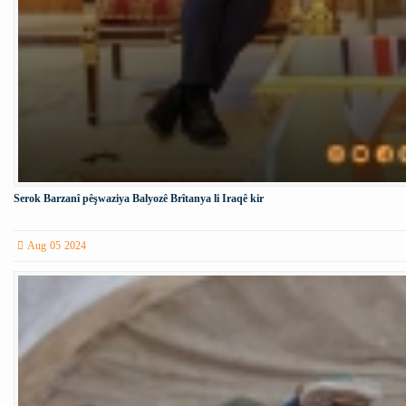
Serok Barzanî pêşwaziya Balyozê Brîtanya li Iraqê kir
Aug 05 2024