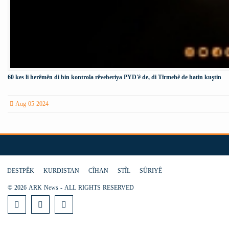
60 kes li herêmên di bin kontrola rêveberiya PYD'ê de, di Tîrmehê de hatin kuştin
Aug 05 2024
DESTPÊK
KURDISTAN
CÎHAN
STÎL
SÛRIYÊ
© 2026 ARK News - ALL RIGHTS RESERVED