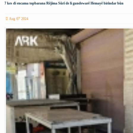
7 kes di encama topbarana Rêjîma Sûrî de li gundewarê Hemayê birîndar bûn
Aug 07 2024