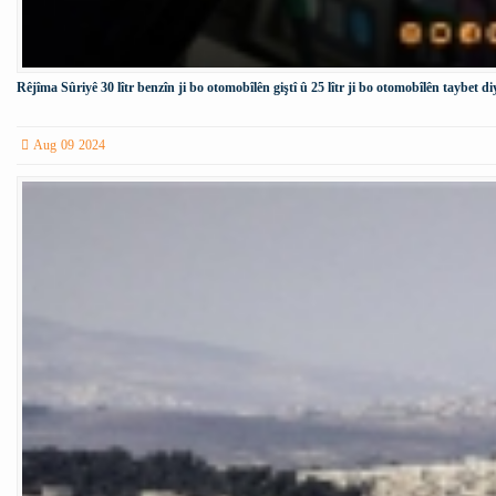
Rêjîma Sûriyê 30 lîtr benzîn ji bo otomobîlên giştî û 25 lîtr ji bo otomobîlên taybet di
Aug 09 2024