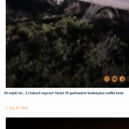
Di rojekê de... Li bakurê rojavayê Sûriyê 10 qurbaniyên hatinûçûna trafîkê ketin
Aug 05 2024