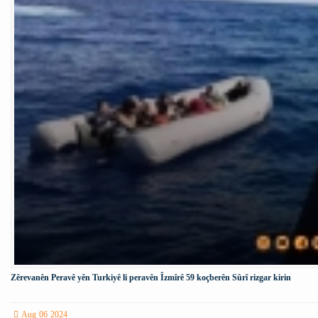
Zêrevanên Peravê yên Turkiyê li peravên Îzmîrê 59 koçberên Sûrî rizgar kirin
Aug 06 2024