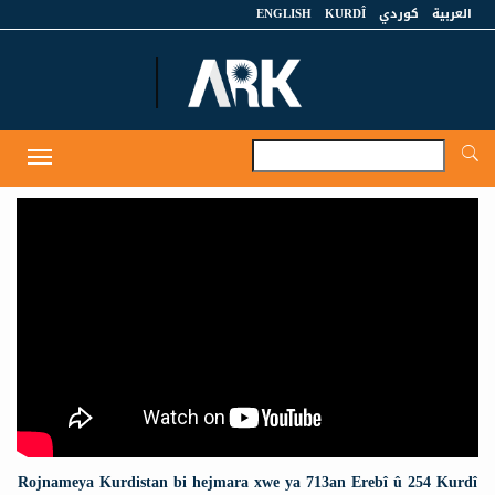
ENGLISH
KURDÎ
كوردي
العربية
A
Toggle
navigation
Rojnameya Kurdistan bi hejmara xwe ya 713an Erebî û 254 Kurdî