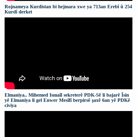
Rojnameya Kurdistan bi hejmara xwe ya 713an Erebî û 254
Kurdî derket
Elmaniya.. Mihemed Ismaîl sekreterê PDK-Sê li bajarê Îsin
yê Elmaniya li gel Enwer Mesîfî berpirsê şaxê 6an yê PDKê
civiya