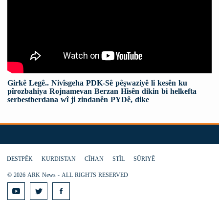
Girkê Legê.. Nivîsgeha PDK-Sê pêşwaziyê li kesên ku
pîrozbahiya Rojnamevan Berzan Hisên dikin bi helkefta
serbestberdana wî ji zindanên PYDê, dike
DESTPÊK
KURDISTAN
CÎHAN
STÎL
SÛRIYÊ
© 2026 ARK News - ALL RIGHTS RESERVED