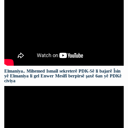
Elmaniya.. Mihemed Ismaîl sekreterê PDK-Sê li bajarê Îsin
yê Elmaniya li gel Enwer Mesîfî berpirsê şaxê 6an yê PDKê
civiya