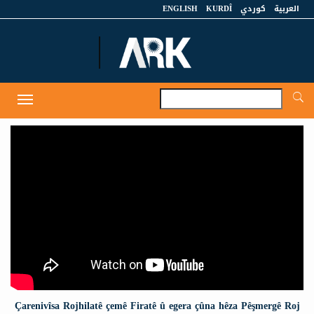
ENGLISH
KURDÎ
كوردي
العربية
A
Toggle
navigation
Çarenivîsa Rojhilatê çemê Firatê û egera çûna hêza Pêşmergê Roj