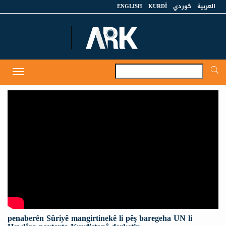
ENGLISH
KURDÎ
كوردي
العربية
A
Toggle
navigation
penaberên Sûriyê mangirtinekê li pêş baregeha UN li