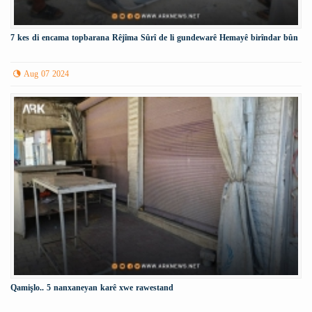
7 kes di encama topbarana Rêjîma Sûrî de li gundewarê Hemayê birîndar bûn
Aug 07 2024
Qamişlo.. 5 nanxaneyan karê xwe rawestand