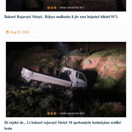
Bakurê Rojavayê Sûriyê.. Rêjeya malbatên li jêr xeta hejariyê bihtirî 91%
Aug 05 2024
Di rojekê de... Li bakurê rojavayê Sûriyê 10 qurbaniyên hatinûçûna trafîkê
ketin