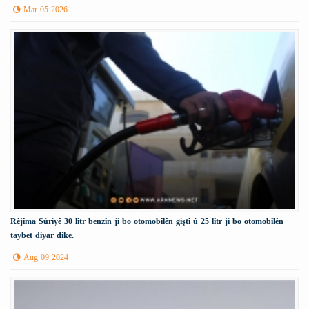
Mar 05 2026
Rêjîma Sûriyê 30 lîtr benzîn ji bo otomobîlên giştî û 25 lîtr ji bo otomobîlên
taybet diyar dike.
Aug 09 2024