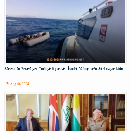
Zêrevanên Peravê yên Turkiyê li peravên Îzmîrê 59 koçberên Sûrî rizgar kirin
Aug 06 2024