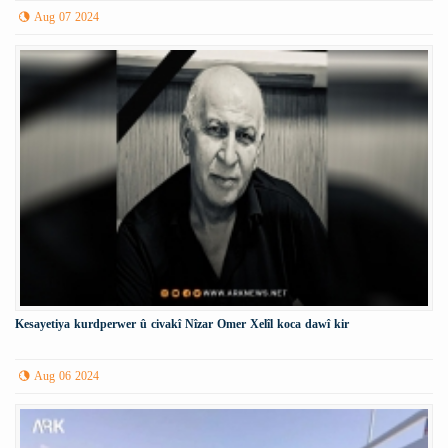
Aug 07 2024
Kesayetiya kurdperwer û civakî Nîzar Omer Xelîl koca dawî kir
Aug 06 2024