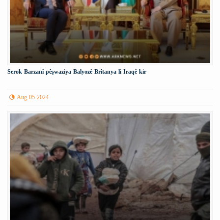
Serok Barzanî pêşwaziya Balyozê Brîtanya li Iraqê kir
Aug 05 2024