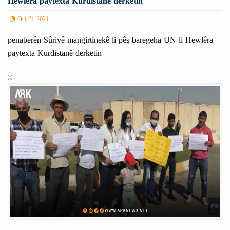
Hewlêra paytexta Kurdistanê derketin
Oct 21 2021
penaberên Sûriyê mangirtinekê li pêş baregeha UN li Hewlêra
paytexta Kurdistanê derketin