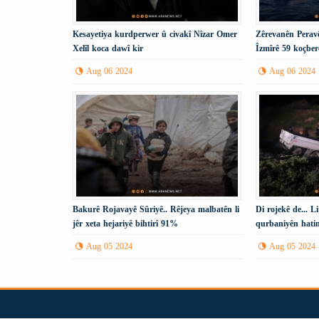
Kesayetiya kurdperwer û civakî Nîzar Omer
Zêrevanên Peravê
Xelîl koca dawî kir
Îzmîrê 59 koçber
Aug 06 2024
Aug 06 2024
Bakurê Rojavayê Sûriyê.. Rêjeya malbatên li
Di rojekê de... L
jêr xeta hejariyê bihtirî 91%
qurbaniyên hatin
Aug 05 2024
Aug 05 2024