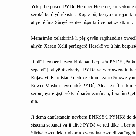
Yek ji berpirsên PYDê Hember Hesen e, ku serkirde 
serokê berê yê rêxistina Rojav bû, beriya du rojan ku
aliyê rêjîma Sûriyê ve destnîşankirî ve hat xelatkirin.
Merasîmên xelatkirinê li pêş çavên ragihandina xwecih
aliyên Xesan Xelîl parêzgarê Hesekê ve û hin berpirsê
Ji bilî Hember Hesen bi dehan berpisên PYDê yên ku 
sepandî ji aliyê rêveberiya PYDê ve wer xwendin her
Rojavayê Kurdistanê qedexe kirine, zarokên xwe yan 
Enwer Muslim hevserokê PYDê, Aldar Xelîl serkirde
serpirştiyarê giştî yê karûbarên ezmûnan, Îbrahîm Qeft
din.
Ji dema danûstandin navbera ENKSê û PYNKê de dest
sîstema sepandî ya ji aliyê PYDê ve red dike ji ber 
Sûriyê xwendekar nikarin xwendina xwe di zanînge