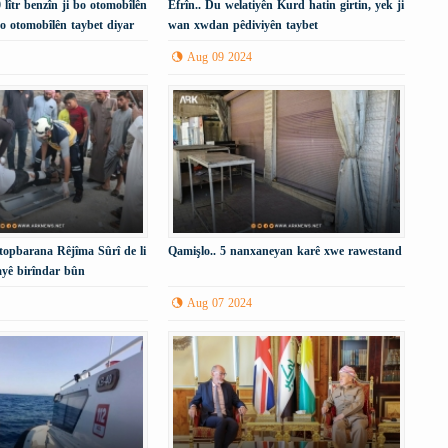
 lîtr benzîn ji bo otomobîlên
Efrîn.. Du welatiyên Kurd hatin girtin, yek ji
i bo otomobîlên taybet diyar
wan xwdan pêdiviyên taybet
Aug 09 2024
topbarana Rêjîma Sûrî de li
Qamişlo.. 5 nanxaneyan karê xwe rawestand
yê birîndar bûn
Aug 07 2024