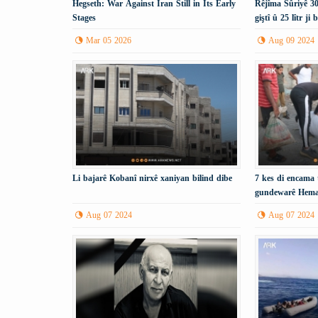
Hegseth: War Against Iran Still in Its Early
Rêjîma Sûriyê 30
Stages
giştî û 25 lîtr j
dike.
Mar 05 2026
Aug 09 2024
Li bajarê Kobanî nirxê xaniyan bilind dibe
7 kes di encama 
gundewarê Hema
Aug 07 2024
Aug 07 2024