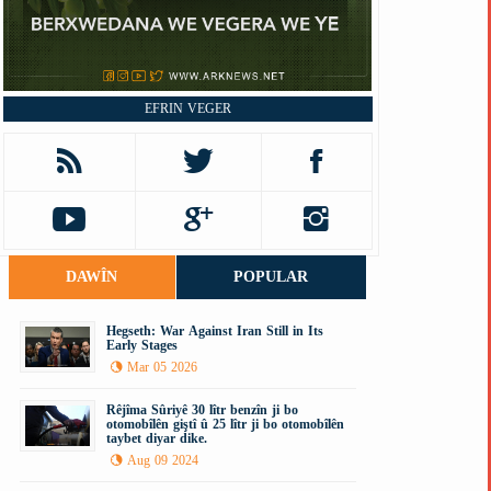
EFRIN VEGER
DAWÎN
POPULAR
Hegseth: War Against Iran Still in Its
Early Stages
Mar 05 2026
Rêjîma Sûriyê 30 lîtr benzîn ji bo
otomobîlên giştî û 25 lîtr ji bo otomobîlên
taybet diyar dike.
Aug 09 2024