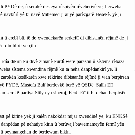
di PYDê de, û serokê desteya rûspiyên rêveberiyê ye, herweha
rê navbûrî yê bi navê Mihemed ji aliyê parêzgarê Hesekê, yê ji
î û erebî bû, tê de xwendekarên serkeftî di dibistanên rêjîmê de ji
n din bi rê ve çûn.
idîa dikirn ku divê zimanê kurdî were parastin û sîstema rêbaza
weha sîstema xwendina rêjmê ku ta neha danpêdankirî ye, li
zarokên kesûkarên xwe rêkirine dibistanên rêjîmê ji wan berpirsan
yê PYDê, Mustefa Balî berdevkê berê yê QSDê, Salih Elî
an serokê partiya Sûiya ya siberoj, Ferîd Etî û bi dehan berpirsên
 pê kirine yek ji xalên nakokdar mijar xwendinê ye, ku ENKSê
tu danpêdan pê nehatiye kirin û berûvajî bawernameyên fermî yên
h û peymangehan de berdewam bikin.