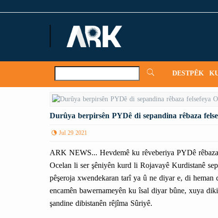
ARKNews.net
DESTPÊK
K
Durûya berpirsên PYDê di sepandina rêbaza felse
Jul 29 2021
ARK NEWS... Hevdemê ku rêveberiya PYDê rêbaza x
Ocelan li ser şêniyên kurd li Rojavayê Kurdistanê s
pêşeroja xwendekaran tarî ya û ne diyar e, di hema
encamên bawernameyên ku îsal diyar bûne, xuya dik
şandine dibistanên rêjîma Sûriyê.