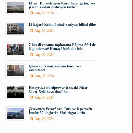
Efrîn.. Du welatiyên Kurd hatin girtin, yek
ji wan xwdan pêdiviyên taybet
Aug 09 2024
Li bajarê Kobanî nirxê xaniyan bilind dibe
Aug 07 2024
7 kes di encama topbarana Rêjîma Sûrî de
li gundewarê Hemayê birîndar bûn
Aug 07 2024
Qamişlo.. 5 nanxaneyan karê xwe
rawestand
Aug 07 2024
Kesayetiya kurdperwer û civakî Nîzar
Omer Xelîl koca dawî kir
Aug 06 2024
Zêrevanên Peravê yên Turkiyê li peravên
Îzmîrê 59 koçberên Sûrî rizgar kirin
Aug 06 2024