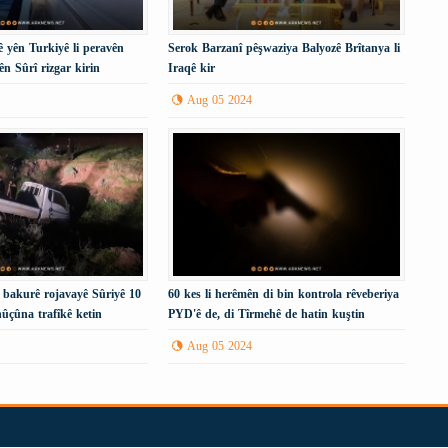
 yên Turkiyê li peravên
Serok Barzanî pêşwaziya Balyozê Brîtanya li
ên Sûrî rizgar kirin
Iraqê kir
Aug 05 2024
i bakurê rojavayê Sûriyê 10
60 kes li herêmên di bin kontrola rêveberiya
ûçûna trafîkê ketin
PYD'ê de, di Tîrmehê de hatin kuştin
Aug 05 2024