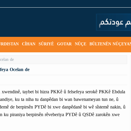
URDISTAN
CÎHAN
SÛRIYÊ
GOTAR
NÛÇE
BÛLTENÊN NÛÇEYA
feya Ocelan de
wendinê, taybet bi hizra PKKê û felsefeya serokê PKKê Ebdula
epandiye, ku ta niha tu danpêdan bi wan bawenameyan tun ne, û
n demê de berpirsên PYDê bi xwe danpêdanê bi wê sîstemê nakin, û
in ku piraniya berpirsên rêveberiya PYDê û QSDê zarokên xwe