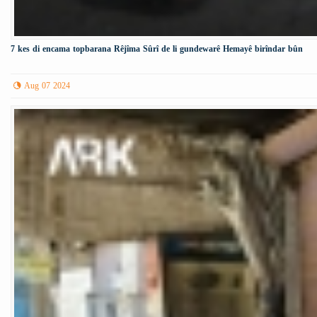
7 kes di encama topbarana Rêjîma Sûrî de li gundewarê Hemayê birîndar bûn
Aug 07 2024