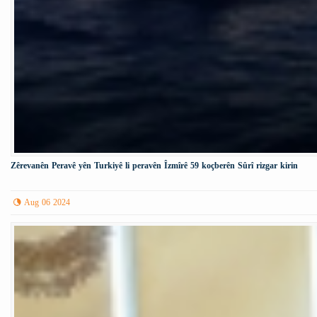
Zêrevanên Peravê yên Turkiyê li peravên Îzmîrê 59 koçberên Sûrî rizgar kirin
Aug 06 2024