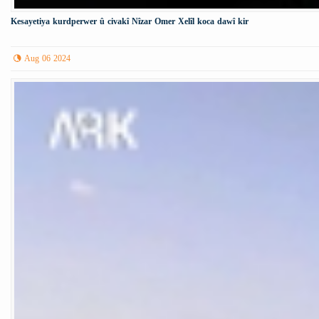
Kesayetiya kurdperwer û civakî Nîzar Omer Xelîl koca dawî kir
Aug 06 2024