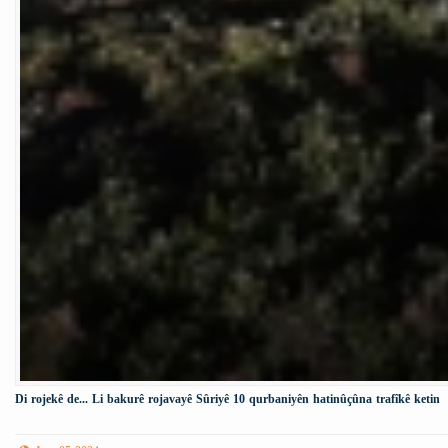
Di rojekê de... Li bakurê rojavayê Sûriyê 10 qurbaniyên hatinûçûna trafîkê ketin