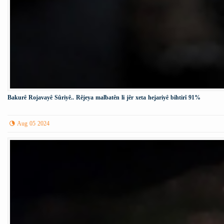
Bakurê Rojavayê Sûriyê.. Rêjeya malbatên li jêr xeta hejariyê bihtirî 91%
Aug 05 2024