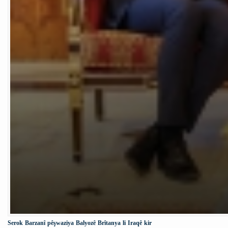
Serok Barzanî pêşwaziya Balyozê Brîtanya li Iraqê kir