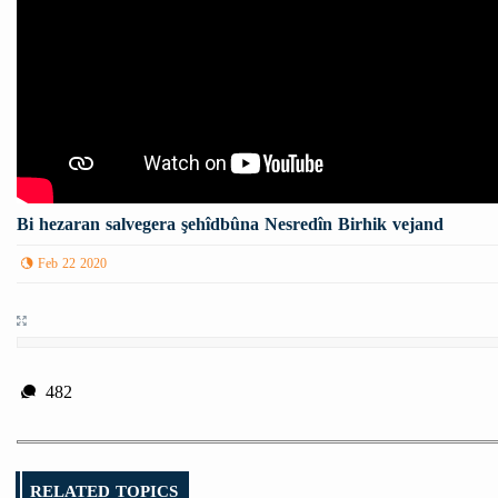
Bi hezaran salvegera şehîdbûna Nesredîn Birhik vejand
Feb 22 2020
482
RELATED TOPICS