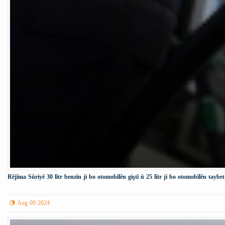
Rêjîma Sûriyê 30 lîtr benzîn ji bo otomobîlên giştî û 25 lîtr ji bo otomobîlên taybet
Aug 09 2024