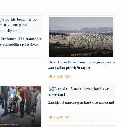
 lîtr benzîn ji bo otomobîlên
i bo otomobîlên taybet diyar
Efrîn.. Du welatiyên Kurd hatin girtin, yek ji
wan xwdan pêdiviyên taybet
Aug 09 2024
Qamişlo.. 5 nanxaneyan karê xwe rawestand
Aug 07 2024