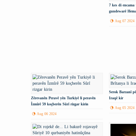
7 kes di encama 
gundewarê Hema
Aug 07 2024
Serok Barzanî pê
Zêrevanên Peravê yên Turkiyê li peravên
Iraqê kir
Îzmîrê 59 koçberên Sûrî rizgar kirin
Aug 05 2024
Aug 06 2024