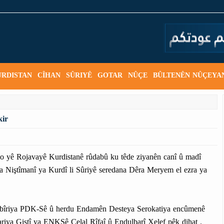
URDISTAN
CÎHAN
SÛRIYÊ
GOTAR
NÛÇE
BÛLTENÊN NÛÇEYA
kir
lo yê Rojavayê Kurdistanê rûdabû ku têde ziyanên canî û madî
a Niştîmanî ya Kurdî li Sûriyê seredana Dêra Meryem el ezra ya
îtbîriya PDK-Sê û herdu Endamên Desteya Serokatiya encûmenê
ya Giştî ya ENKSê Celal Rîfaî û Endulbarî Xelef pêk dihat .