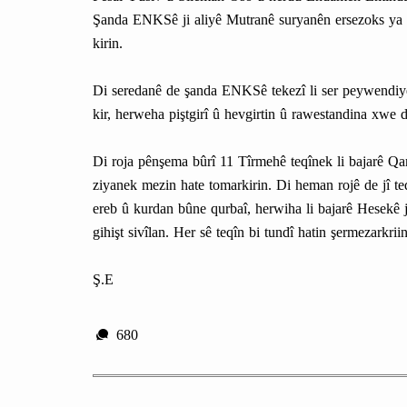
Şanda ENKSê ji aliyê Mutranê suryanên ersezoks ya C
kirin.
Di seredanê de şanda ENKSê tekezî li ser peywendiy
kir, herweha piştgirî û hevgirtin û rawestandina xwe d
Di roja pênşema bûrî 11 Tîrmehê teqînek li bajarê Qa
ziyanek mezin hate tomarkirin. Di heman rojê de jî teq
ereb û kurdan bûne qurbaî, herwiha li bajarê Hesekê j
gihişt sivîlan. Her sê teqîn bi tundî hatin şermezarkri
Ş.E
680