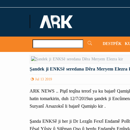
ARKNews.net
DESTPÊK
K
Şandek ji ENKSê seredana Dêra Meryem Elezra 
Jul 13 2019
ARK NEWS .. Piştî teqîna terorî ya ku bajarê Qamiş
hatin tomarkirin, duh 12/7/2019an şandek ji Encûmen
Suryanî Arsazoksî li bajarê Qamişlo kir .
Şanda ENKSê ji her ji Dr Lezgîn Fexrî Endamê Pol
Fêsal Yûsiv û Silêman Oso û herdu Endamên Emîndari