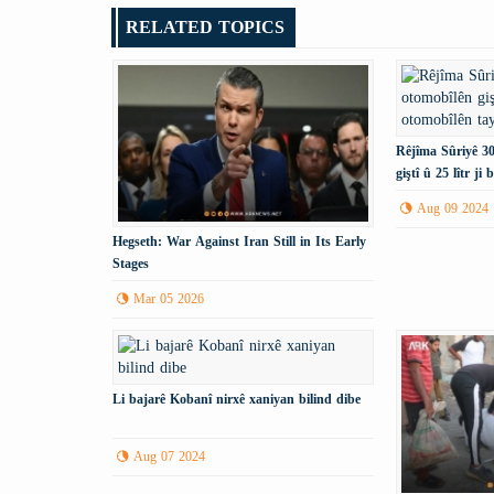
RELATED TOPICS
Rêjîma Sûriyê 30
giştî û 25 lîtr j
dike.
Aug 09 2024
Hegseth: War Against Iran Still in Its Early
Stages
Mar 05 2026
Li bajarê Kobanî nirxê xaniyan bilind dibe
Aug 07 2024