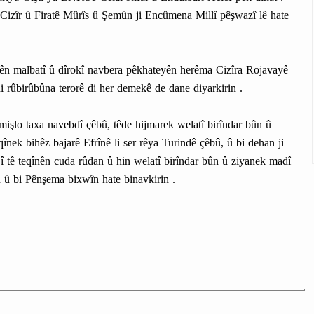
izîr û Firatê Mûrîs û Şemûn ji Encûmena Millî pêşwazî lê hate
ên malbatî û dîrokî navbera pêkhateyên herêma Cizîra Rojavayê
i rûbirûbûna terorê di her demekê de dane diyarkirin .
mişlo taxa navebdî çêbû, têde hijmarek welatî birîndar bûn û
înek bihêz bajarê Efrînê li ser rêya Turindê çêbû, û bi dehan ji
î tê teqînên cuda rûdan û hin welatî birîndar bûn û ziyanek madî
in û bi Pênşema bixwîn hate binavkirin .