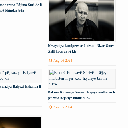
topbarana Rêjîma Sûrî de li
yê birîndar bûn
Kesayetiya kurdperwer û civakî Nîzar Omer
Xelîl koca dawî kir
Aug 06 2024
şwaziya Balyozê Brîtanya li
Bakurê Rojavayê Sûriyê.. Rêjeya malbatên li
jêr xeta hejariyê bihtirî 91%
Aug 05 2024