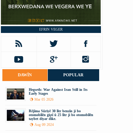
EFRIN VEGER
DAWÎN
POPULAR
Hegseth: War Against Iran Still in Its
Early Stages
Mar 05 2026
Rêjîma Sûriyê 30 lîtr benzîn ji bo
otomobîlên giştî û 25 lîtr ji bo otomobîlên
taybet diyar dike.
Aug 09 2024