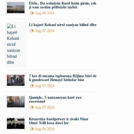
Efrîn.. Du welatiyên Kurd hatin girtin, yek
ji wan xwdan pêdiviyên taybet
Aug 09 2024
Li bajarê Kobanî nirxê xaniyan bilind dibe
Aug 07 2024
7 kes di encama topbarana Rêjîma Sûrî de
li gundewarê Hemayê birîndar bûn
Aug 07 2024
Qamişlo.. 5 nanxaneyan karê xwe
rawestand
Aug 07 2024
Kesayetiya kurdperwer û civakî Nîzar
Omer Xelîl koca dawî kir
Aug 06 2024