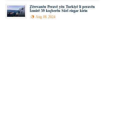
Zêrevanên Peravê yên Turkiyê li peravên
Îzmîrê 59 koçberên Sûrî rizgar kirin
Aug 06 2024