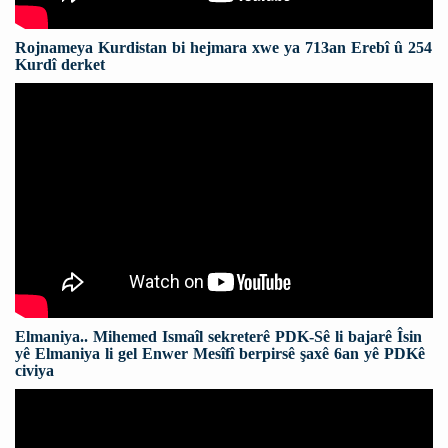
Rojnameya Kurdistan bi hejmara xwe ya 713an Erebî û 254
Kurdî derket
Elmaniya.. Mihemed Ismaîl sekreterê PDK-Sê li bajarê Îsin
yê Elmaniya li gel Enwer Mesîfî berpirsê şaxê 6an yê PDKê
civiya