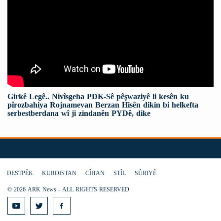
Girkê Legê.. Nivîsgeha PDK-Sê pêşwaziyê li kesên ku
pîrozbahiya Rojnamevan Berzan Hisên dikin bi helkefta
serbestberdana wî ji zindanên PYDê, dike
DESTPÊK
KURDISTAN
CÎHAN
STÎL
SÛRIYÊ
© 2026 ARK News - ALL RIGHTS RESERVED