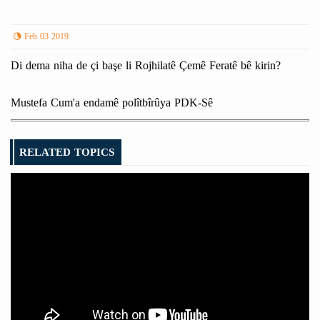
Feb 03 2019
Di dema niha de çi başe li Rojhilatê Çemê Feratê bê kirin?
Mustefa Cum'a endamê polîtbîrûya PDK-Sê
RELATED TOPICS