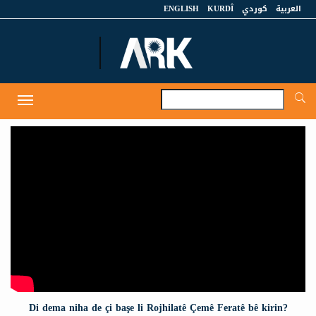
ENGLISH
KURDÎ
كوردي
العربية
A
Toggle
navigation
Di dema niha de çi başe li Rojhilatê Çemê Feratê bê kirin?