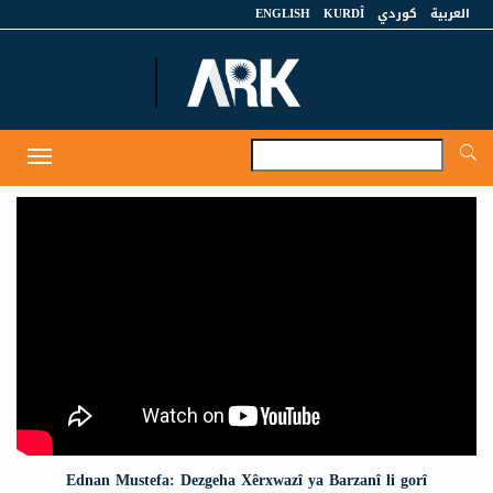
ENGLISH
KURDÎ
كوردي
العربية
A
Toggle
navigation
Ednan Mustefa: Dezgeha Xêrxwazî ya Barzanî li gorî