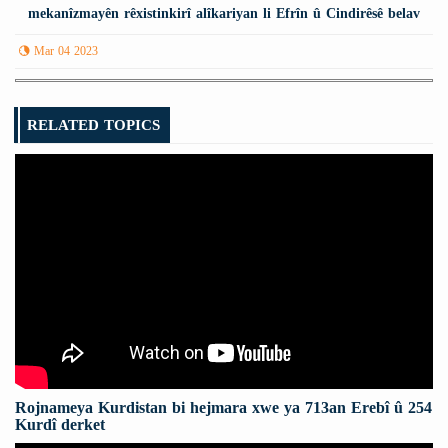
mekanîzmayên rêxistinkirî alîkariyan li Efrîn û Cindirêsê belav
dike
Mar 04 2023
RELATED TOPICS
Rojnameya Kurdistan bi hejmara xwe ya 713an Erebî û 254
Kurdî derket