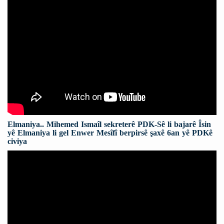
Elmaniya.. Mihemed Ismaîl sekreterê PDK-Sê li bajarê Îsin
yê Elmaniya li gel Enwer Mesîfî berpirsê şaxê 6an yê PDKê
civiya