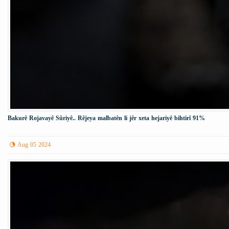
Bakurê Rojavayê Sûriyê.. Rêjeya malbatên li jêr xeta hejariyê bihtirî 91%
Aug 05 2024