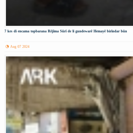
7 kes di encama topbarana Rêjîma Sûrî de li gundewarê Hemayê birîndar bûn
Aug 07 2024