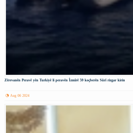
Zêrevanên Peravê yên Turkiyê li peravên Îzmîrê 59 koçberên Sûrî rizgar kirin
Aug 06 2024