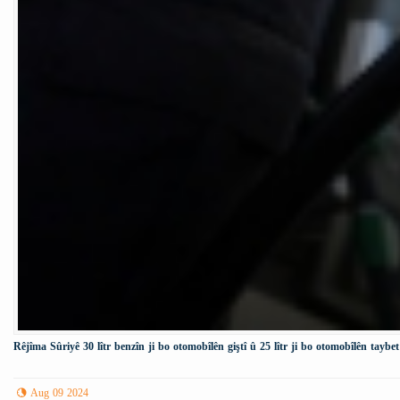
Rêjîma Sûriyê 30 lîtr benzîn ji bo otomobîlên giştî û 25 lîtr ji bo otomobîlên taybet
Aug 09 2024