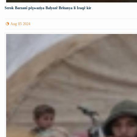
Serok Barzanî pêşwaziya Balyozê Brîtanya li Iraqê kir
Aug 05 2024