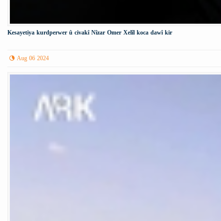
Kesayetiya kurdperwer û civakî Nîzar Omer Xelîl koca dawî kir
Aug 06 2024