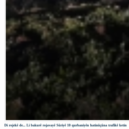
Di rojekê de... Li bakurê rojavayê Sûriyê 10 qurbaniyên hatinûçûna trafîkê ketin