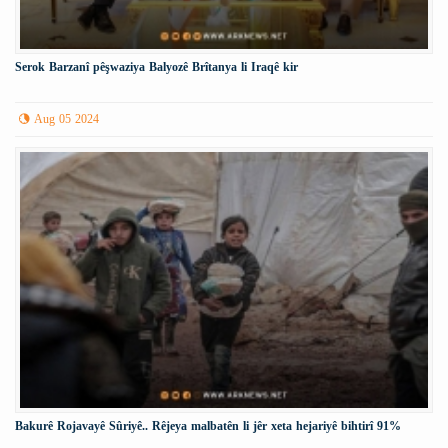
Serok Barzanî pêşwaziya Balyozê Brîtanya li Iraqê kir
Aug 05 2024
Bakurê Rojavayê Sûriyê.. Rêjeya malbatên li jêr xeta hejariyê bihtirî 91%