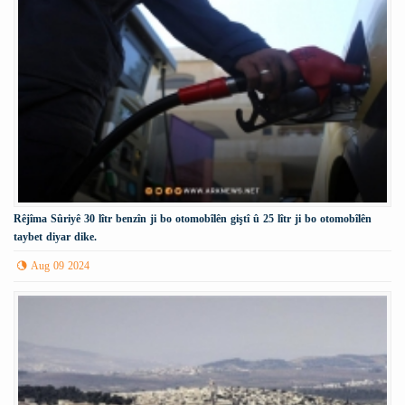
Rêjîma Sûriyê 30 lîtr benzîn ji bo otomobîlên giştî û 25 lîtr ji bo otomobîlên
taybet diyar dike.
Aug 09 2024