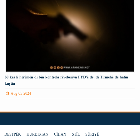
60 kes li herêmên di bin kontrola rêveberiya PYD'ê de, di Tîrmehê de hatin
kuştin
Aug 05 2024
DESTPÊK
KURDISTAN
CÎHAN
STÎL
SÛRIYÊ