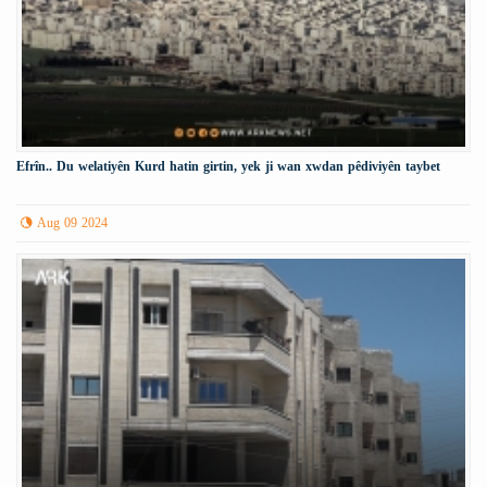
Efrîn.. Du welatiyên Kurd hatin girtin, yek ji wan xwdan pêdiviyên taybet
Aug 09 2024