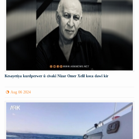
Kesayetiya kurdperwer û civakî Nîzar Omer Xelîl koca dawî kir
Aug 06 2024