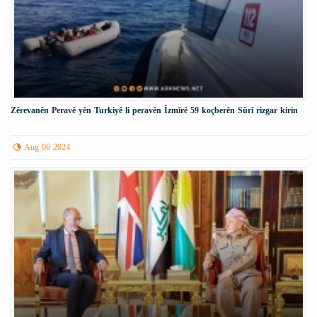
Zêrevanên Peravê yên Turkiyê li peravên Îzmîrê 59 koçberên Sûrî rizgar kirin
Aug 06 2024