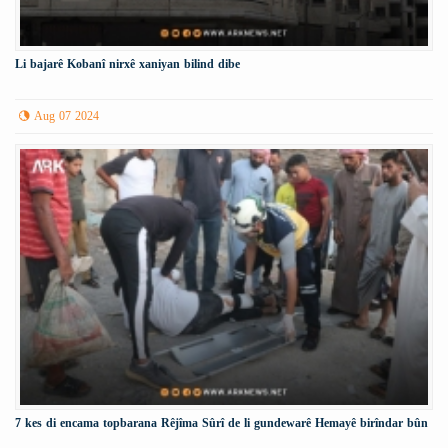
Li bajarê Kobanî nirxê xaniyan bilind dibe
Aug 07 2024
7 kes di encama topbarana Rêjîma Sûrî de li gundewarê Hemayê birîndar bûn