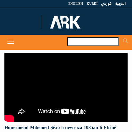
ENGLISH
KURDÎ
كوردي
العربية
A
Toggle
navigation
Hunermend Mihemed Şêxo li newroza 1985an li Efrînê