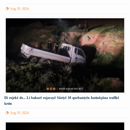
Aug 05 2024
Di rojekê de... Li bakurê rojavayê Sûriyê 10 qurbaniyên hatinûçûna trafîkê
ketin
Aug 05 2024