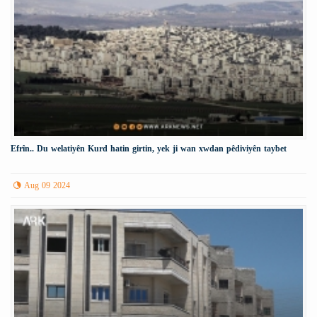
Efrîn.. Du welatiyên Kurd hatin girtin, yek ji wan xwdan pêdiviyên taybet
Aug 09 2024