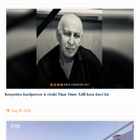
Kesayetiya kurdperwer û civakî Nîzar Omer Xelîl koca dawî kir
Aug 06 2024