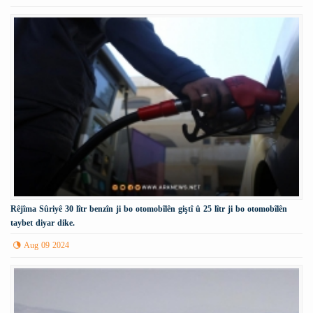
Rêjîma Sûriyê 30 lîtr benzîn ji bo otomobîlên giştî û 25 lîtr ji bo otomobîlên
taybet diyar dike.
Aug 09 2024