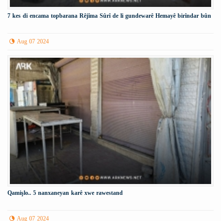
7 kes di encama topbarana Rêjîma Sûrî de li gundewarê Hemayê birîndar bûn
Aug 07 2024
Qamişlo.. 5 nanxaneyan karê xwe rawestand
Aug 07 2024