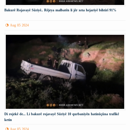
Bakurê Rojavayê Sûriyê.. Rêjeya malbatên li jêr xeta hejariyê bihtirî 91%
Aug 05 2024
Di rojekê de... Li bakurê rojavayê Sûriyê 10 qurbaniyên hatinûçûna trafîkê
ketin
Aug 05 2024