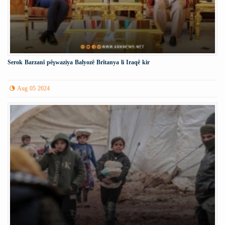
Serok Barzanî pêşwaziya Balyozê Brîtanya li Iraqê kir
Aug 05 2024