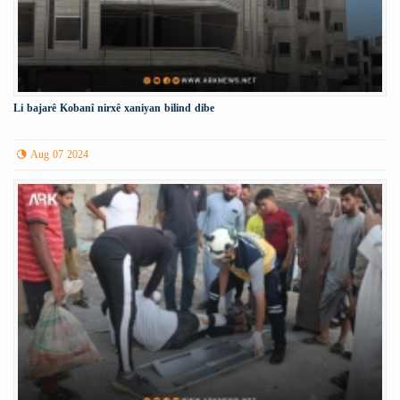
Li bajarê Kobanî nirxê xaniyan bilind dibe
Aug 07 2024