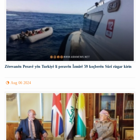
Zêrevanên Peravê yên Turkiyê li peravên Îzmîrê 59 koçberên Sûrî rizgar kirin
Aug 06 2024