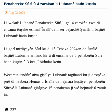
Penabereke Sûrî û 4 zarokan li Lubnanê hatin kuştin
Aug 02 2024
Li welatê Lubnanê Penabereke Sûrî li gel 4 zarokên xwe di
encama êrîşeke esmanî Îsraîlî de li ser bajarokê Şemih li başûrê
Lubnanê hatin kuştin.
Li gorî mediyayên Sûrî ku di 1ê Tebaxa 2024an de Îsraîlê
başûrê Lubnanê armanc kir û di encamê de 5 penaberên Sûrî
hatin kuştin û 3 kes jî birîndar ketin.
Wezareta tendûrûstiya giştî ya Lubnanê ragihand ku ji destpêka
şerê di navbera Hemas û Îsraîlê de hejmara kuştiyên penaberên
Sûriyê li Lubnanê gihîştiye 15 penaberan ji wê hejmarê 6 zarok
in.
237