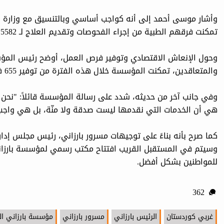
وأشار موسى أحمد إلى أنه كواجب أساسي وبالتنسيق مع وزارة ا
تمكنت فرقهم الطبية من إجراء الفحوصات وتقديم العلاج لـ 5582 شخصاً.
وحول الإنعاش الاقتصادي وتوفير فرص العمل، أوضح رئيس المؤس
والمتعاقدين، تمكنت المؤسسة خلال هذه الفترة من توفير 655 فرصة عمل لأهالي المنطقة.
وفي جانب آخر من حديثه، شدد على رسالة المؤسسة قائلاً: "نحن نع
هي أن الخدمات التي نقدمها ليست صدقة ولا منّة، بل هي واجب م
كما صرح بأنه بناءً على توجيهات مسرور بارزاني، رئيس مجلس إد
وسيتم في المستقبل القريب افتتاح مكتب رسمي لمؤسسة بارزاني
للمواطنين بشكل أفضل.
362
غربي كوردستان
الرئيس بارزاني
مسرور بارزاني
مؤسسة بارزاني الخ