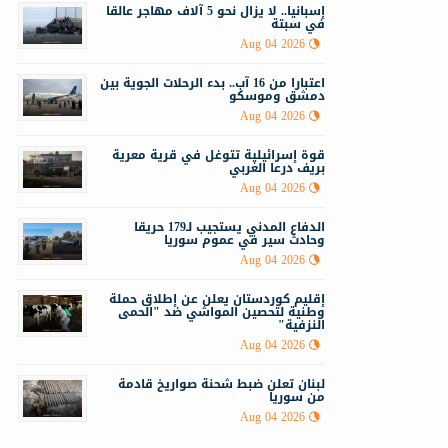
إسبانيا.. لا يزال نحو 5 آلاف مهاجر عالقا
في سبتة
Aug 04 2026
اعتبارا من 16 آب.. بدء الرحلات الجوية بين
دمشق وموسكو
Aug 04 2026
قوة إسرائيلية تتوغل في قرية معرية
بريف درعا الغربي
Aug 04 2026
الدفاع المدني يستجيب لـ179 حريقا
وحادث سير في عموم سوريا
Aug 04 2026
إقليم كوردستان يعلن عن إطلاق حملة
وطنية لتحصين المواشي ضد "الحمى
النزفية"
Aug 04 2026
لبنان تعلن ضبط شحنة صواريخ قادمة
من سوريا
Aug 04 2026