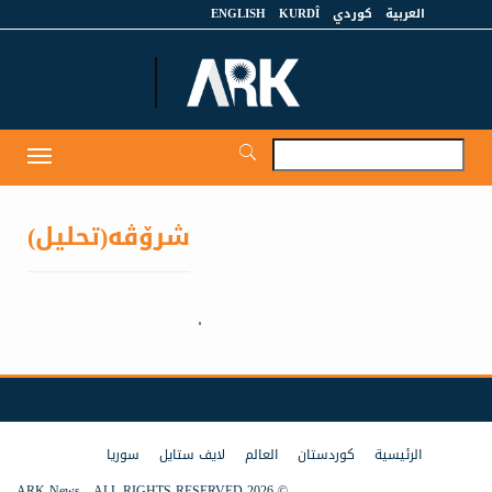
ENGLISH
KURDÎ
كوردي
العربية
et
Toggle
igation
شرۆڤە(تحليل)
الرئيسية
كوردستان
العالم
لايف ستايل
سوريا
© 2026 ARK News - ALL RIGHTS RESERVED