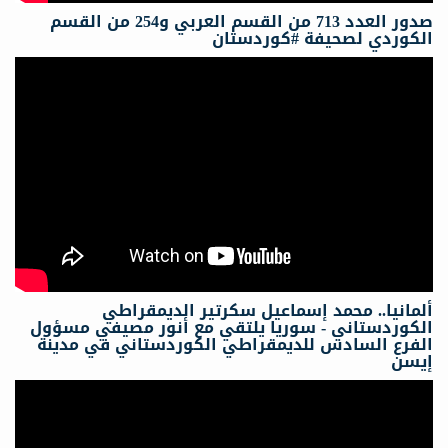
صدور العدد 713 من القسم العربي و254 من القسم
الكوردي لصحيفة #كوردستان
ألمانيا.. محمد إسماعيل سكرتیر الدیمقراطي
الكوردستاني - سوريا يلتقي مع أنور مصيفي مسؤول
الفرع السادس للديمقراطي الكوردستاني في مدينة
إيسن