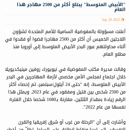
"الأبيض المتوسط" يبتلع أكثر من 2500 مهاجر هذا
العام
Sep 29 2023
أعلنت مسؤولة بالمفوضية السامية للأمم المتحدة لشؤون
اللاجئين الخميس أن أكثر من 2500 مهاجرا قضوا أو فقدوا في
أثناء محاولتهم عبور البحر الأبيض المتوسط إلى أوروبا منذ
مطلع العام.
وقالت مديرة مكتب المفوضية في نيويورك روفين مينيكديويلا
خلال اجتماع لمجلس الأمن مخصص لأزمة المهاجرين في البحر
الأبيض المتوسط، إنه "حتى 24 أيلول/سبتمبر، تم إحصاء أكثر
من 2500 شخص بين قتيل ومفقود في عام 2023. ويمثل هذا
الرقم زيادة بمقدار الثلثين، مقارنة بـ1680 شخصا خلال الفترة
نفسها من عام 2022".
وأشارت إلى أن "الرحلة من غرب أو شرق إفريقيا والقرن
الإفريقي إلى ليبيا ونقاط انطلاق على الساحل تظلّ من أخطر