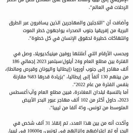
الرحلات في العالم".
وأضافت أن "اللاجئين والمهاجرين الذين يسافرون عبر الطرق
البرية من إفريقيا جنوب الصحراء يواجهون خطر الموت
وانتهاكات خطيرة لحقوق الإنسان في كل خطوة".
وبحسب الأرقام التي أعلنتها روفين مينيكديويلا، وصل في
الفترة بين مطلع العام و24 أيلول/سبتمبر 2023 إجمالي 186
ألف مهاجر إلى جنوب أوروبا (إيطاليا واليونان وقبرص ومالطا)،
من بينهم 130 ألفاً إلى إيطاليا، "بزيادة قدرها 83% مقارنة
بنفس الفترة من عام 2022".
أما بالنسبة لبلدان المغادرة، فبين مطلع العام وآب/أغسطس
2023، حاول أكثر من 102 ألف مهاجر عبور البحر الأبيض
المتوسط من تونس، و45 ألفا من ليبيا".
وأكدت أنه من بين هذا العدد، تم إنقاذ 31 ألف شخص في
البحر أو تم اعتراضهم وإنزالهم في تونس، و10600 في ليبيا.