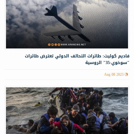
فاديم كوليت: طائرات التحالف الدولي تعترض طائرات
"سوخوي-35" الروسية
Aug 08 2023