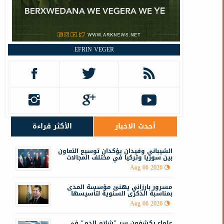
م
EFRIN VEGER
ق
أحدث الاخبار
الأكثر قراءة
الشيباني وفيدان يؤكدان توسيع التعاون
بين سوريا وتركيا في مختلف المجالات
Aug 06 2026
مسرور بارزاني يهنئ مؤسسة المدى
بمناسبة الذكرى السنوية لتأسيسها
Aug 06 2026
علماء يكشفون سر "شلام الدم" في