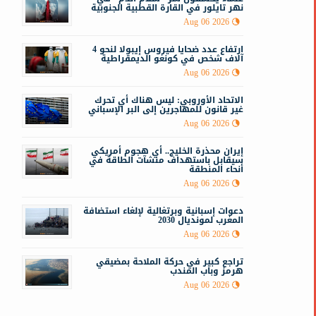
نهر تايلور في القارة القطبية الجنوبية
إ
Aug 06 2026
ا
ارتفاع عدد ضحايا فيروس إيبولا لنحو 4
آلاف شخص في كونغو الديمقراطية
Aug 06 2026
الاتحاد الأوروبي: ليس هناك أي تحرك
غير قانون للمهاجرين إلى البر الإسباني
Aug 06 2026
إيران محذرة الخليج.. أي هجوم أمريكي
سيقابل باستهداف منشآت الطاقة في
أنحاء المنطقة
Aug 06 2026
دعوات إسبانية وبرتغالية لإلغاء استضافة
المغرب لمونديال 2030
Aug 06 2026
تراجع كبير في حركة الملاحة بمضيقي
هرمز وباب المندب
Aug 06 2026
م
ا