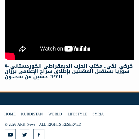
#كركي_لكي.. مكتب الحزب الديمقراطي الكوردستاني -
سوريا يستقبل المهنئين بإطلاق سراح الإعلامي برزان
حسين من سجـ.ـون #PYD
HOME
KURDISTAN
WORLD
LIFESTYLE
SYRIA
© 2026 ARK News - ALL RIGHTS RESERVED