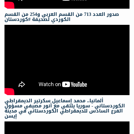
صدور العدد 713 من القسم العربي و254 من القسم
الكوردي لصحيفة #كوردستان
ألمانيا.. محمد إسماعيل سكرتیر الدیمقراطي
الكوردستاني - سوريا يلتقي مع أنور مصيفي مسؤول
الفرع السادس للديمقراطي الكوردستاني في مدينة
إيسن