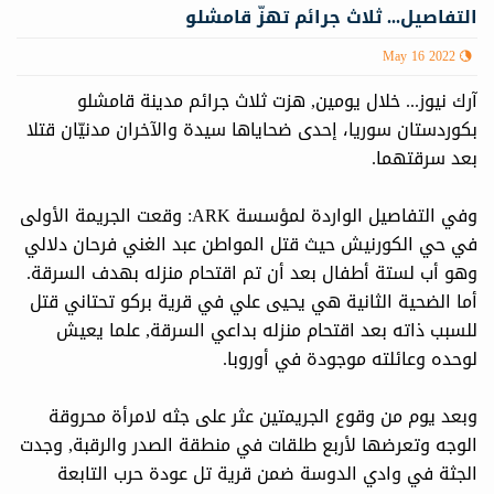
التفاصيل... ثلاث جرائم تهزّ قامشلو
May 16 2022
آرك نيوز... خلال يومين, هزت ثلاث جرائم مدينة قامشلو
بكوردستان سوريا، إحدى ضحاياها سيدة والآخران مدنيّان قتلا
بعد سرقتهما.
وفي التفاصيل الواردة لمؤسسة ARK: وقعت الجريمة الأولى
في حي الكورنيش حيث قتل المواطن عبد الغني فرحان دلالي
وهو أب لستة أطفال بعد أن تم اقتحام منزله بهدف السرقة.
أما الضحية الثانية هي يحيى علي في قرية بركو تحتاني قتل
للسبب ذاته بعد اقتحام منزله بداعي السرقة, علما يعيش
لوحده وعائلته موجودة في أوروبا.
وبعد يوم من وقوع الجريمتين عثر على جثه لامرأة محروقة
الوجه وتعرضها لأربع طلقات في منطقة الصدر والرقبة, وجدت
الجثة في وادي الدوسة ضمن قرية تل عودة حرب التابعة