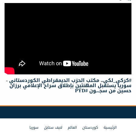
#كركي_لكي.. مكتب الحزب الديمقراطي الكوردستاني -
سوريا يستقبل المهنئين بإطلاق سراح الإعلامي برزان
حسين من سجـ.ـون #PYD
الرئيسية
كوردستان
العالم
لايف ستايل
سوريا