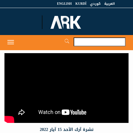
العربية
كوردي
KURDÎ
ENGLISH
et
Toggle
igation
نشرة آرك الأحد 15 آيار 2022