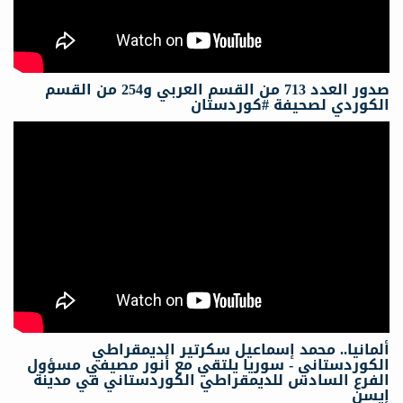
صدور العدد 713 من القسم العربي و254 من القسم
الكوردي لصحيفة #كوردستان
ألمانيا.. محمد إسماعيل سكرتیر الدیمقراطي
الكوردستاني - سوريا يلتقي مع أنور مصيفي مسؤول
الفرع السادس للديمقراطي الكوردستاني في مدينة
إيسن