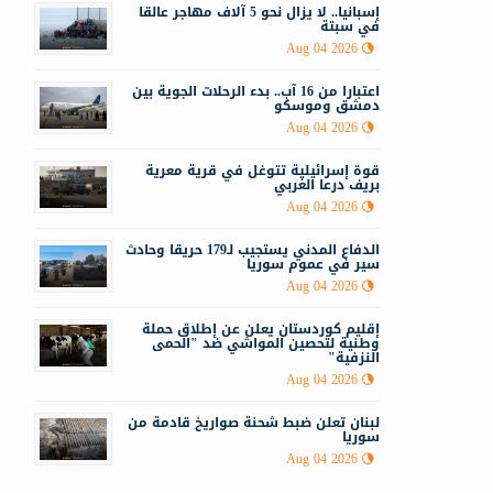
إسبانيا.. لا يزال نحو 5 آلاف مهاجر عالقا
في سبتة
ر
Aug 04 2026
اعتبارا من 16 آب.. بدء الرحلات الجوية بين
دمشق وموسكو
Aug 04 2026
قوة إسرائيلية تتوغل في قرية معرية
بريف درعا الغربي
Aug 04 2026
الدفاع المدني يستجيب لـ179 حريقا وحادث
سير في عموم سوريا
Aug 04 2026
إقليم كوردستان يعلن عن إطلاق حملة
وطنية لتحصين المواشي ضد "الحمى
النزفية"
Aug 04 2026
لبنان تعلن ضبط شحنة صواريخ قادمة من
سوريا
م
Aug 04 2026
(