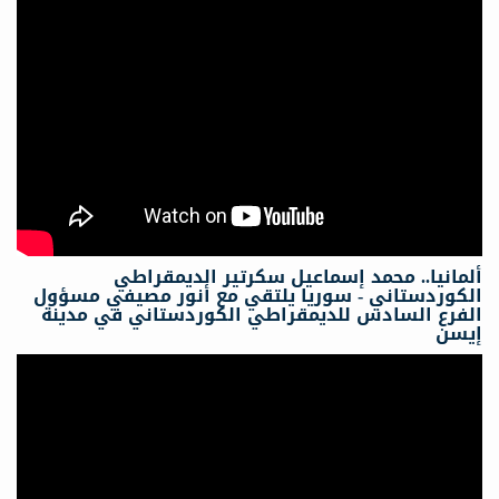
ألمانيا.. محمد إسماعيل سكرتیر الدیمقراطي
الكوردستاني - سوريا يلتقي مع أنور مصيفي مسؤول
الفرع السادس للديمقراطي الكوردستاني في مدينة
إيسن