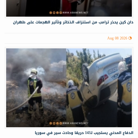
دان كين يحذر ترامب من استنزاف الذخائر وتأثير الهجمات على طهران
Aug 08 2026
الدفاع المدني يستجيب لـ143 حريقا وحادث سير في سوريا