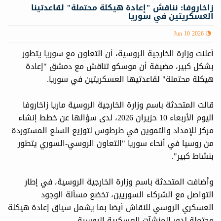
زاخاروفا: نناقش "إعادة هيكلة محتملة" لقاعدتينا
العسكريتين في سوريا
Jun 10 2026
أعلنت وزارة الخارجية الروسية، أن التعاون مع سوريا يتطور
بشكل كبير، مضيفة أن موسكو تناقش مع دمشق "إعادة
هيكلة محتملة" لقاعدتيها ‌العسكريتين في سوريا.
قالت المتحدثة باسم وزارة الخارجية الروسية ⁠ماريا زاخاروفا
اليوم الأربعاء 10 حزيران 2026، لدى سؤالها عن خطط إنشاء
مركز للإمداد والتموين في طرطوس لتوزيع السلع المستوردة
من روسيا في أنحاء سوريا "التعاون الروسي-السوري يتطور
بنشاط كبير".
وأضافت المتحدثة باسم وزارة الخارجية الروسية، في إطار
التواصل مع الشركاء السوريين، تخضع مسألة الوجود
العسكري الروسي للنقاش أيضا بما يشمل سياق إعادة هيكلة
محتملة لدور المنشآت العسكرية الروسية.