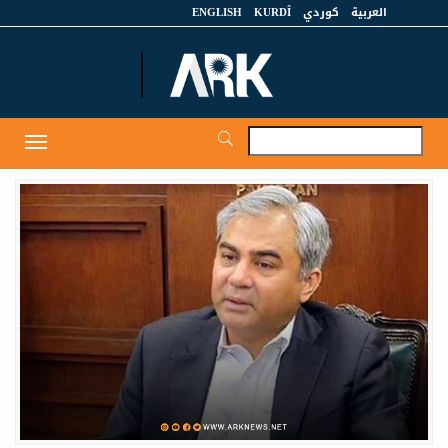
العربية
كوردي
KURDÎ
ENGLISH
et
Toggle
igation