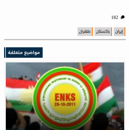
182
إيران
باكستان
طهران
مواضيع متعلقة